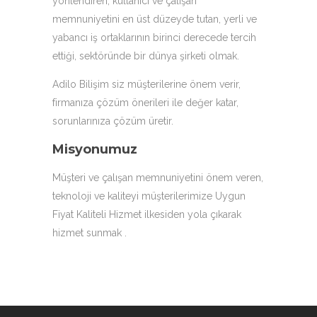
yönlendiren, kullanıcı ve çalışan
memnuniyetini en üst düzeyde tutan, yerli ve
yabancı iş ortaklarının birinci derecede tercih
ettiği, sektöründe bir dünya şirketi olmak.
Adilo Bilişim siz müşterilerine önem verir,
firmanıza çözüm önerileri ile değer katar,
sorunlarınıza çözüm üretir.
Misyonumuz
Müşteri ve çalışan memnuniyetini önem veren,
teknoloji ve kaliteyi müşterilerimize Uygun
Fiyat Kaliteli Hizmet ilkesiden yola çıkarak
hizmet sunmak .