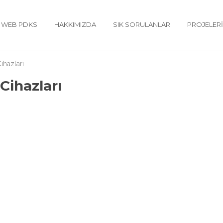
WEB PDKS
HAKKIMIZDA
SIK SORULANLAR
PROJELER
ihazları
Cihazları