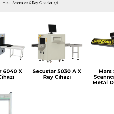
Metal Arama ve X Ray Cihazları
(7)
r 6040 X
Secustar 5030 A X
Mars 
Cihazı
Ray Cihazı
Scanner
Metal D