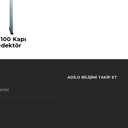
 100 Kapı
edektör
ADILO BILIŞIMI TAKIP ET
ümler