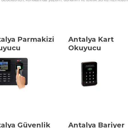
alya Parmakizi
Antalya Kart
uyucu
Okuyucu
alya Güvenlik
Antalya Bariyer