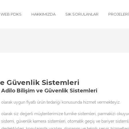
WEB PDKS
HAKKIMIZDA
SIK SORULANLAR
PROJELER
ve Güvenlik Sistemleri
Adilo Bilişim ve Güvenlik Sistemleri
olarak uygun fiyatlı ürün tedariği konusunda hizmet vermekteyiz.
olarak siz değerli müşterilerimize
turnike sistemleri
,
parmakizi okuyu
sistemi, güvenlik kamera sistemleri, otomatik geçiş ve bariyer sistemle
dedektörleri, konularında yazılım, donanım ve teknik servis hizmetler