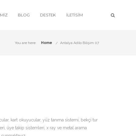
IMIZ
BLOG
DESTEK
İLETISIM
You are here:
Home
Antalya Adilo Bilişim 07
cular
, kart okuyucular,
yüz tanıma sistemi
, bekçi tur
ri, üye takip sistemleri, x ray ve metal arama
i sunmaktayız.