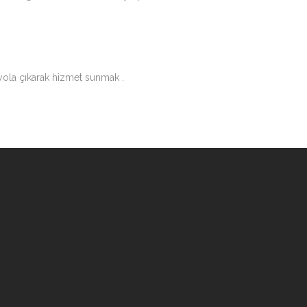
 yola çıkarak hizmet sunmak .