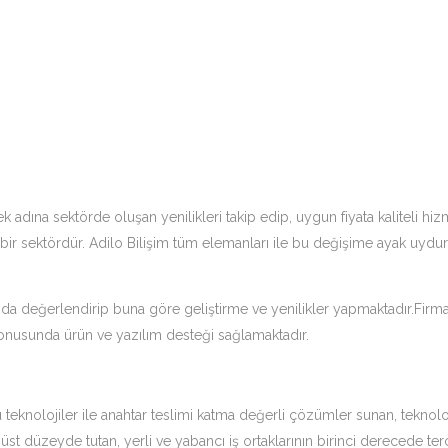
k adına sektörde oluşan yenilikleri takip edip, uygun fiyata kaliteli 
 bir sektördür. Adilo Bilişim tüm elemanları ile bu değişime ayak uydu
 değerlendirip buna göre geliştirme ve yenilikler yapmaktadır.Firmamız
i konusunda ürün ve yazılım desteği sağlamaktadır.
u teknolojiler ile anahtar teslimi katma değerli çözümler sunan, teknol
st düzeyde tutan, yerli ve yabancı iş ortaklarının birinci derecede terc