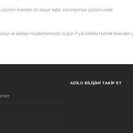
a çözüm önerileri ile değer katar, sorunlarınıza çözüm üretir.
loji ve kaliteyi müşterilerimize Uygun Fiyat Kaliteli Hizmet ilkesiden
ADILO BILIŞIMI TAKIP ET
ümler