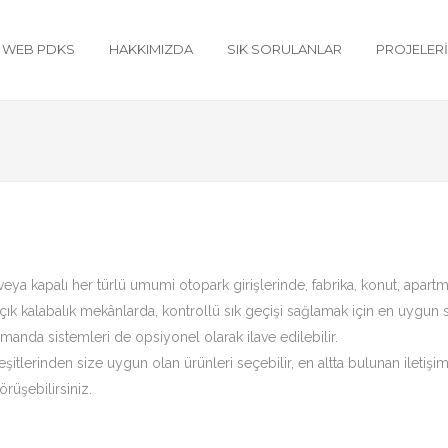
WEB PDKS
HAKKIMIZDA
SIK SORULANLAR
PROJELER
 veya kapalı her türlü umumi otopark girişlerinde, fabrika, konut, apar
 açık kalabalık mekânlarda, kontrollü sık geçişi sağlamak için en uygun s
kumanda sistemleri de opsiyonel olarak ilave edilebilir.
şitlerinden size uygun olan ürünleri seçebilir, en altta bulunan iletişi
rüşebilirsiniz.