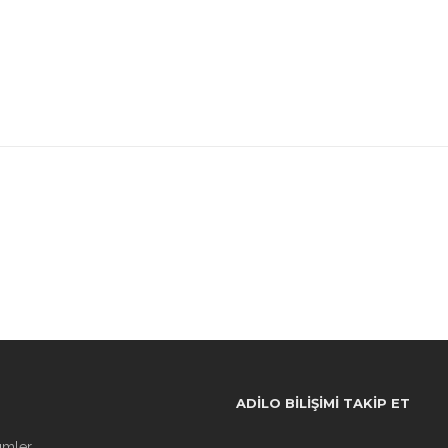
ADILO BILIŞIMI TAKIP ET
ümler