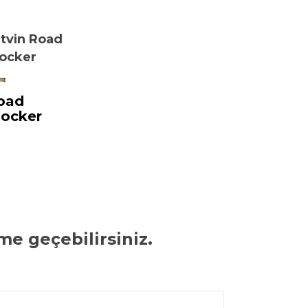
tvin Road
locker
oad
locker
me geçebilirsiniz.