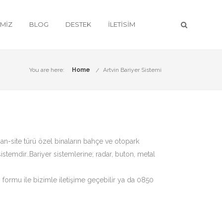
IMIZ
BLOG
DESTEK
İLETISIM
You are here:
Home
Artvin Bariyer Sistemi
tman-site türü özel binaların bahçe ve otopark
istemdir..Bariyer sistemlerine; radar, buton, metal
m formu ile bizimle iletişime geçebilir ya da 0850