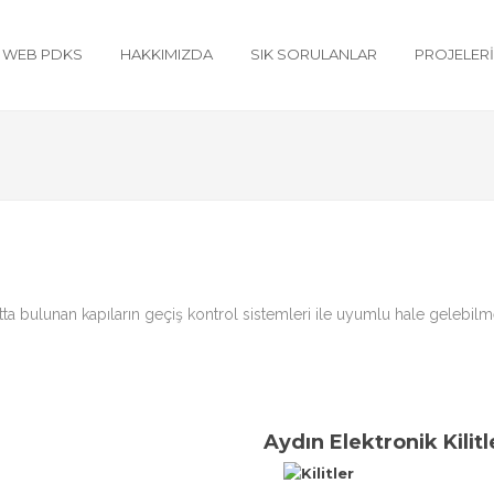
WEB PDKS
HAKKIMIZDA
SIK SORULANLAR
PROJELER
a bulunan kapıların geçiş kontrol sistemleri ile uyumlu hale gelebilme
Aydın Elektronik Kilitl