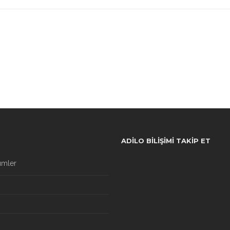
ADILO BILIŞIMI TAKIP ET
ümler