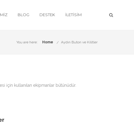
IMIZ
BLOG
DESTEK
İLETISIM
You are here:
Home
Aydın Buton ve Kilitler
si için kullanılan ekipmanlar bütünüdür.
er