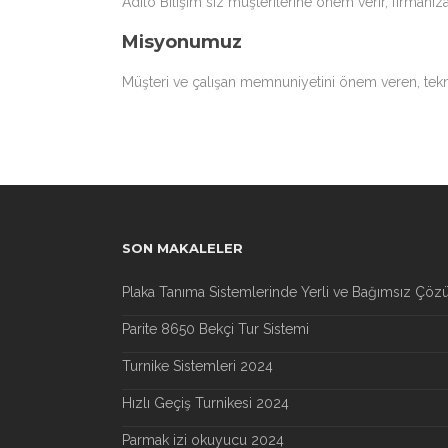
Adilo Bilişim siz müşterilerine önem verir, firmanız
Misyonumuz
Müşteri ve çalışan memnuniyetini önem veren, tekno
SON MAKALELER
Plaka Tanıma Sistemlerinde Yerli ve Bağımsız Çöz
Parite 8650 Bekçi Tur Sistemi
Turnike Sistemleri 2024
Hızlı Geçiş Turnikesi 2024
Parmak izi okuyucu 2024