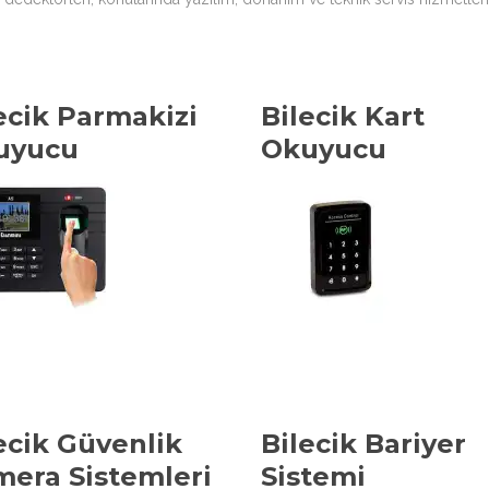
ecik Parmakizi
Bilecik Kart
uyucu
Okuyucu
ecik Güvenlik
Bilecik Bariyer
era Sistemleri
Sistemi