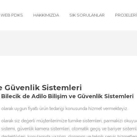
WEB PDKS
HAKKIMIZDA
SIK SORULANLAR
PROJELER
ve Güvenlik Sistemleri
Bilecik de Adilo Bilişim ve Güvenlik Sistemleri
olarak uygun fiyatlı ürün tedariği konusunda hizmet vermekteyiz.
olarak siz değerli müşterilerimize
turnike sistemleri
,
parmakizi okuyu
sistemi, güvenlik kamera sistemleri, otomatik geçiş ve bariyer sistemle
dedektörleri, konularında yazılım, donanım ve teknik servis hizmetler