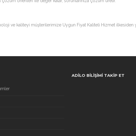
a çözüm önerileri ile değer katar, sorunlarınıza çözüm üretir.
loji ve kaliteyi müşterilerimize Uygun Fiyat Kaliteli Hizmet ilkesiden
ADILO BILIŞIMI TAKIP ET
ümler