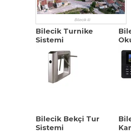
Bilecik ili
Bilecik Turnike
Bil
Sistemi
Ok
Bilecik Bekçi Tur
Bil
Sistemi
Kam