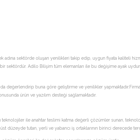
k adına sektörde oluşan yenilikleri takip edip, uygun fiyata kaliteli 
 bir sektördür. Adilo Bilişim tüm elemanları ile bu değişime ayak uydu
 değerlendirip buna göre geliştirme ve yenilikler yapmaktadır.Firmamız
i konusunda ürün ve yazılım desteği sağlamaktadır.
u teknolojiler ile anahtar teslimi katma değerli çözümler sunan, teknol
st düzeyde tutan, yerli ve yabancı iş ortaklarının birinci derecede terc