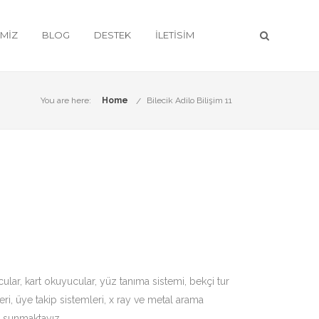
IMIZ
BLOG
DESTEK
İLETISIM
You are here:
Home
Bilecik Adilo Bilişim 11
cular
, kart okuyucular,
yüz tanıma sistemi
, bekçi tur
ri, üye takip sistemleri, x ray ve metal arama
i sunmaktayız.