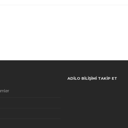
ADILO BILIŞIMI TAKIP ET
ümler