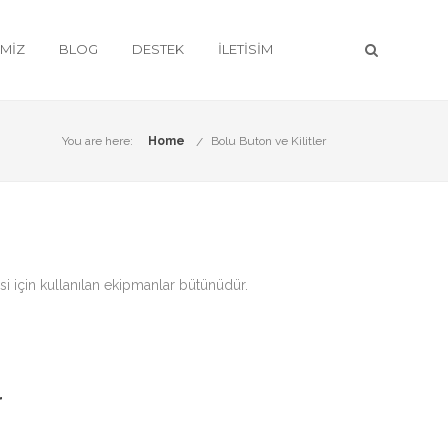
IMIZ
BLOG
DESTEK
İLETISIM
You are here:
Home
Bolu Buton ve Kilitler
i için kullanılan ekipmanlar bütünüdür.
r