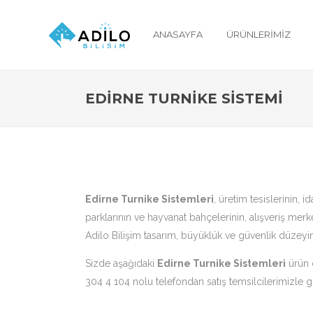
ANASAYFA
ÜRÜNLERIMIZ
EDIRNE TURNIKE SISTEMI
Edirne Turnike Sistemleri
, üretim tesislerinin, i
parklarının ve hayvanat bahçelerinin, alışveriş merkez
Adilo Bilişim tasarım, büyüklük ve güvenlik düzeyinde
Sizde aşağıdaki
Edirne Turnike Sistemleri
ürün ç
304 4 104 nolu telefondan satış temsilcilerimizle gö