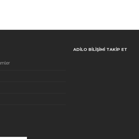
ADILO BILIŞIMI TAKIP ET
ümler