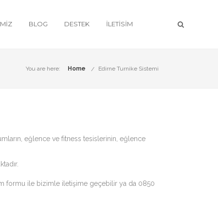
IMIZ
BLOG
DESTEK
İLETISIM
You are here:
Home
Edirne Turnike Sistemi
dyumların, eğlence ve fitness tesislerinin, eğlence
ktadır.
im formu ile bizimle iletişime geçebilir ya da 0850