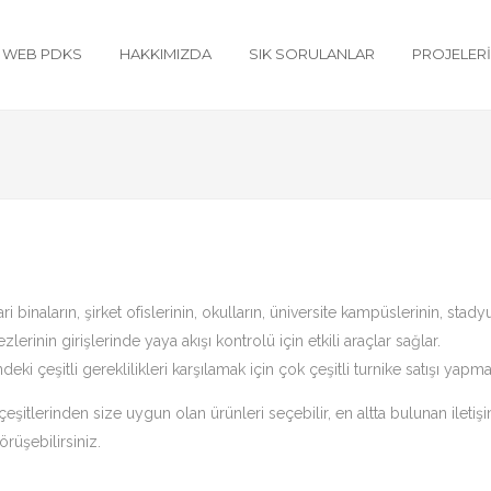
WEB PDKS
HAKKIMIZDA
SIK SORULANLAR
PROJELER
dari binaların, şirket ofislerinin, okulların, üniversite kampüslerinin, sta
lerinin girişlerinde yaya akışı kontrolü için etkili araçlar sağlar.
ki çeşitli gereklilikleri karşılamak için çok çeşitli turnike satışı yapma
eşitlerinden size uygun olan ürünleri seçebilir, en altta bulunan iletiş
rüşebilirsiniz.