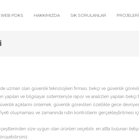
WEB PDKS
HAKKIMIZDA
SIK SORULANLAR
PROJELER
I
nde uzman olan güvenlik teknolojileri firması, bekçi ve güvenlik görevli
ri yapılan ve bilgisayar sistemleriyle rapor ve analizleri yapılan bekçi 
enlik açıklarını önlemek, güvenlik görevlileri özellikle gece devriyesi 
zafiyeti oluşmaması ve zamanında rutin kontrollerin gerçekleştirilmesi iç
çeşitlerinden size uygun olan ürünleri seçebilir, en altta bulunan ileti
rüşebilirsiniz.