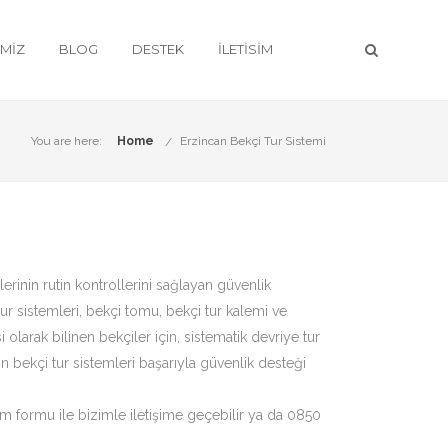
IMIZ
BLOG
DESTEK
İLETISIM
You are here:
Home
Erzincan Bekçi Tur Sistemi
lerinin rutin kontrollerini sağlayan güvenlik
tur sistemleri, bekçi tomu, bekçi tur kalemi ve
olarak bilinen bekçiler için, sistematik devriye tur
in bekçi tur sistemleri başarıyla güvenlik desteği
şim formu ile bizimle iletişime geçebilir ya da 0850