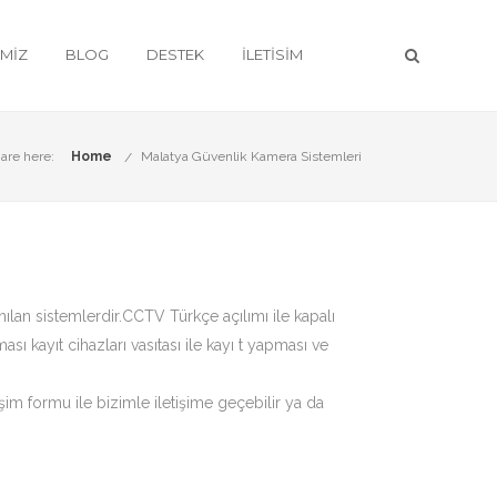
IMIZ
BLOG
DESTEK
İLETISIM
are here:
Home
Malatya Güvenlik Kamera Sistemleri
anılan sistemlerdir.CCTV Türkçe açılımı ile kapalı
ı kayıt cihazları vasıtası ile kayı t yapması ve
işim formu ile bizimle iletişime geçebilir ya da