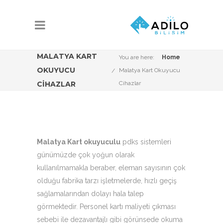
MALATYA KART
You are here:
Home
OKUYUCU
Malatya Kart Okuyucu
CIHAZLAR
Cihazlar
Malatya Kart okuyuculu
pdks sistemleri
günümüzde çok yoğun olarak
kullanılmamakla beraber, eleman sayısının çok
olduğu fabrika tarzı işletmelerde, hızlı geçiş
sağlamalarından dolayı hala talep
görmektedir. Personel kartı maliyeti çıkması
sebebi ile dezavantajlı gibi görünsede okuma