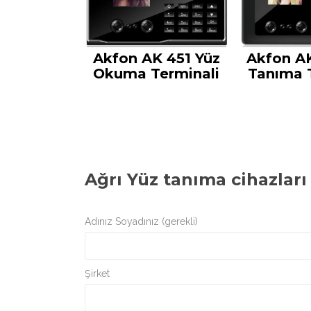
Akfon AK 451 Yüz
Akfon A
Okuma Terminali
Tanıma 
Ağrı Yüz tanıma cihazları
Adınız Soyadınız (gerekli)
Şirket