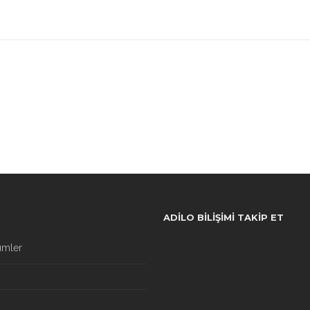
ADILO BILIŞIMI TAKIP ET
ümler