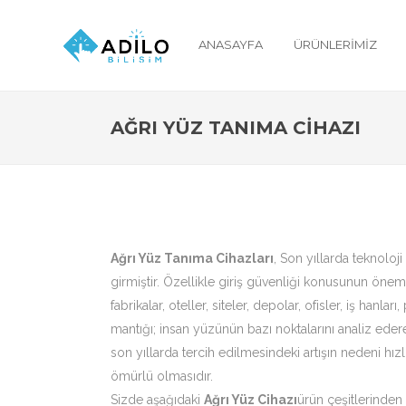
ANASAYFA
ÜRÜNLERIMIZ
AĞRI YÜZ TANIMA CIHAZI
Ağrı Yüz Tanıma Cihazları
, Son yıllarda teknoloj
girmiştir. Özellikle giriş güvenliği konusunun ön
fabrikalar, oteller, siteler, depolar, ofisler, iş ha
mantığı; insan yüzünün bazı noktalarını analiz ede
son yıllarda tercih edilmesindeki artışın nedeni h
ömürlü olmasıdır.
Sizde aşağıdaki
Ağrı Yüz Cihazı
ürün çeşitlerinden 