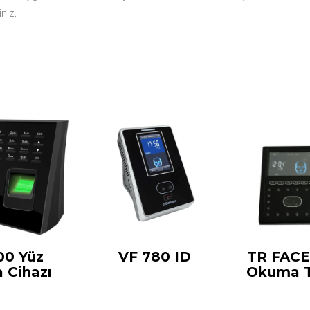
niz.
00 Yüz
VF 780 ID
TR FACE
 Cihazı
Okuma T