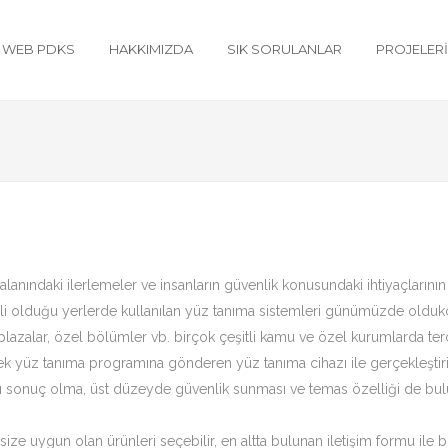
WEB PDKS
HAKKIMIZDA
SIK SORULANLAR
PROJELER
i alanındaki ilerlemeler ve insanların güvenlik konusundaki ihtiyaçların
emli olduğu yerlerde kullanılan yüz tanıma sistemleri günümüzde olduk
nları, plazalar, özel bölümler vb. birçok çeşitli kamu ve özel kurumlarda 
rek yüz tanıma programına gönderen yüz tanıma cihazı ile gerçekleştiri
ızlı sonuç olma, üst düzeyde güvenlik sunması ve temas özelliği de b
size uygun olan ürünleri seçebilir, en altta bulunan iletişim formu ile