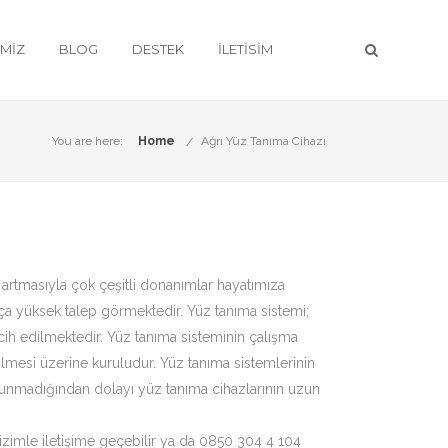
IMIZ
BLOG
DESTEK
İLETISIM
You are here:
Home
Ağrı Yüz Tanıma Cihazı
ın artmasıyla çok çeşitli donanımlar hayatımıza
ça yüksek talep görmektedir. Yüz tanıma sistemi;
tercih edilmektedir. Yüz tanıma sisteminin çalışma
lmesi üzerine kuruludur. Yüz tanıma sistemlerinin
ulunmadığından dolayı yüz tanıma cihazlarının uzun
 bizimle iletişime geçebilir ya da 0850 304 4 104