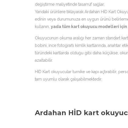
değiştirme maliyetinde tasarruf sağlar.
Yandaki ürünlere tıklayarak Ardahan HİD Kart Okuyu
edinin veya durumunuza en uygun ürünü belirlemek i
kullanın.
yada tüm kart okuyucu modelleri için
Okuyucunun okuma aralığı her zaman standart kartlar 
bobini, ince fotoğraflı kimlik kartlarında, anahtar et
türündeki kartlarda olduğu gibi daha küçükse, okum
azaltabilir.
HİD Kart okuyucular turnike ve kapı açtırabilir, pers
tam uyumlu olarak çalışabilmektedir.
Ardahan HİD kart okuyuc