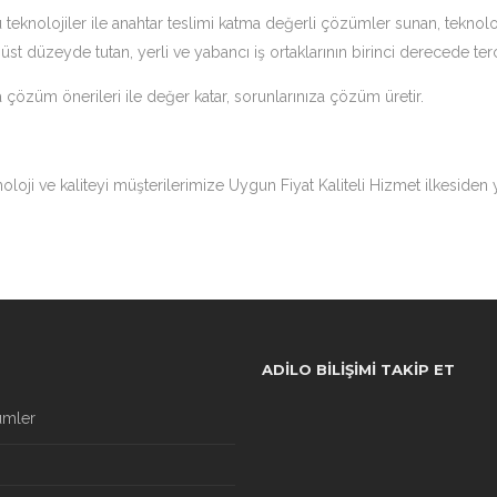
u teknolojiler ile anahtar teslimi katma değerli çözümler sunan, teknol
st düzeyde tutan, yerli ve yabancı iş ortaklarının birinci derecede terc
a çözüm önerileri ile değer katar, sorunlarınıza çözüm üretir.
loji ve kaliteyi müşterilerimize Uygun Fiyat Kaliteli Hizmet ilkesiden
ADILO BILIŞIMI TAKIP ET
ümler