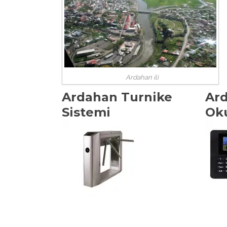
Ardahan ili
Ardahan Turnike
Ard
Sistemi
Ok