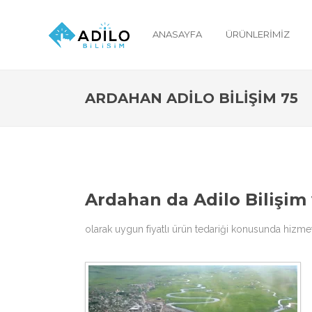
ANASAYFA
ÜRÜNLERIMIZ
ARDAHAN ADILO BILIŞIM 75
Ardahan da Adilo Bilişim
olarak uygun fiyatlı ürün tedariği konusunda hizme