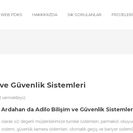
WEB PDKS
HAKKIMIZDA
SIK SORULANLAR
PROJELER
 ve Güvenlik Sistemleri
t vermekteyiz.
Ardahan da Adilo Bilişim ve Güvenlik Sistemler
olarak siz değerli müşterilerimize
turnike sistemleri
,
parmakizi okuyu
sistemi, güvenlik kamera sistemleri, otomatik geçiş ve bariyer sistemle