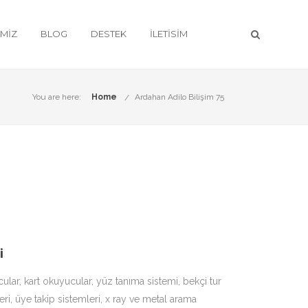
IMIZ
BLOG
DESTEK
İLETISIM
You are here:
Home
Ardahan Adilo Bilişim 75
i
cular
, kart okuyucular,
yüz tanıma sistemi
, bekçi tur
ri, üye takip sistemleri, x ray ve metal arama