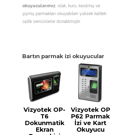
okuyucularımız
, ıslak, kuru, kesilmiş ve
şişmiş parmakları okuyabilen yüksek kaliteli
optik sensörlerle donatılmıştır.
Bartın parmak izi okuyucular
Vizyotek OP-
Vizyotek OP
T6
P62 Parmak
Dokunmatik
İzi ve Kart
Ekran
Okuyucu