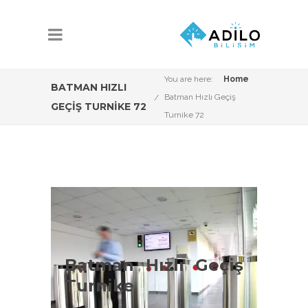
You are here:
Home
BATMAN HIZLI
Batman Hızlı Geçiş
GEÇIŞ TURNIKE 72
Turnike 72
Batman Hızlı Geçiş
Turnike Çeşitleri
Batman Hızlı Geçiş
Batman Vip Turnike Sistemleri
Turnike
konusunda Adilo Bilişim olarak