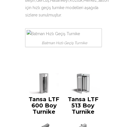
Beşiri,Gercüş,Hasankeyf,Kozluk,Merkez,Sason
için hızlı geçiş turnike modelleri aşağıda
sizlere sunulmuştur.
Batman Hızlı Geçiş Turnike
Tansa LTF
Tansa LTF
600 Boy
513 Boy
Turnike
Turnike