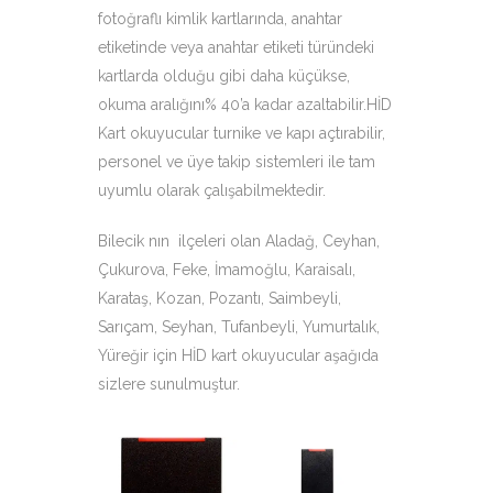
fotoğraflı kimlik kartlarında, anahtar
etiketinde veya anahtar etiketi türündeki
kartlarda olduğu gibi daha küçükse,
okuma aralığını% 40’a kadar azaltabilir.HİD
Kart okuyucular turnike ve kapı açtırabilir,
personel ve üye takip sistemleri ile tam
uyumlu olarak çalışabilmektedir.
Bilecik nın ilçeleri olan Aladağ, Ceyhan,
Çukurova, Feke, İmamoğlu, Karaisalı,
Karataş, Kozan, Pozantı, Saimbeyli,
Sarıçam, Seyhan, Tufanbeyli, Yumurtalık,
Yüreğir için HİD kart okuyucular aşağıda
sizlere sunulmuştur.