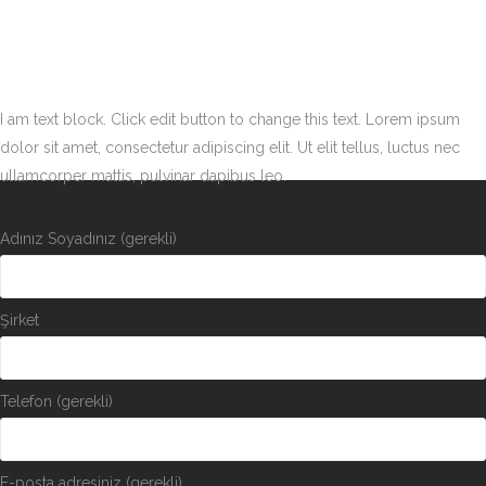
I am text block. Click edit button to change this text. Lorem ipsum
dolor sit amet, consectetur adipiscing elit. Ut elit tellus, luctus nec
ullamcorper mattis, pulvinar dapibus leo.
Adınız Soyadınız (gerekli)
Şirket
Telefon (gerekli)
E-posta adresiniz (gerekli)