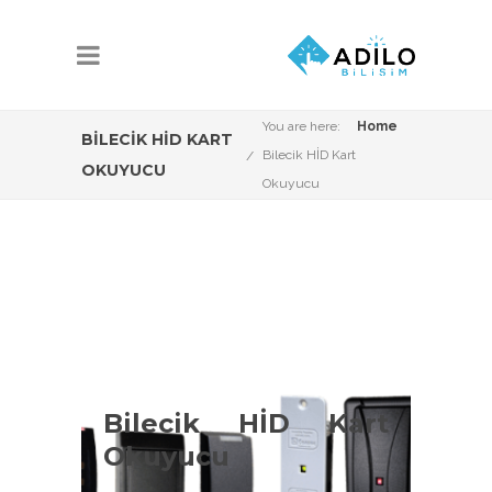
You are here:
Home
BILECIK HİD KART
Bilecik HİD Kart
OKUYUCU
Okuyucu
Bilecik HİD Kart
Okuyucu Çeşitleri
Bilecik HİD Kart
Okuyucu
Bilecik HİD kart okuyucu konusunda
Adilo Bilişim olarak aşağıdaki ürün