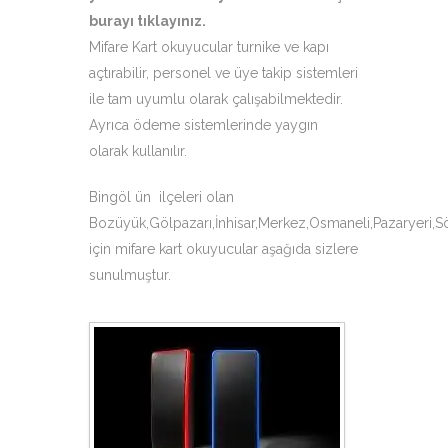
burayı tıklayınız
.
Mifare Kart okuyucular turnike ve kapı
açtırabilir, personel ve üye takip sistemleri
ile tam uyumlu olarak çalışabilmektedir.
Ayrıca ödeme sistemlerinde yaygın
olarak kullanılır.
Bingöl ün ilçeleri olan
Bozüyük,Gölpazarı,İnhisar,Merkez,Osmaneli,Pazaryeri,S
için mifare kart okuyucular aşağıda sizlere
sunulmuştur.