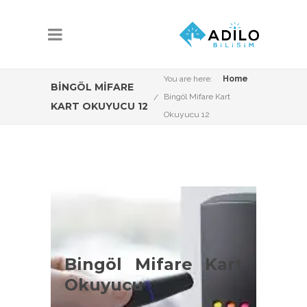
You are here:
Home
BINGÖL MIFARE
Bingöl Mifare Kart
KART OKUYUCU 12
Okuyucu 12
Bingöl Mifare Kart
Okuyucu Çeşitleri
Bingöl Mifare Kart
Bingöl Proxmity kart okuyucu
Okuyucu
konusunda Adilo Bilişim olarak