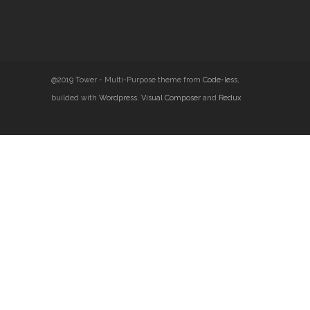
@2019 Tower - Multi-Purpose theme from
Code-less
,
builded with
Wordpress
,
Visual Composer
and
Redux