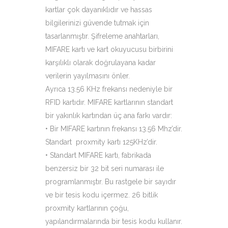
kartlar çok dayanıklıdır ve hassas
bilgilerinizi güvende tutmak için
tasarlanmıştır. Şifreleme anahtarları,
MIFARE kartı ve kart okuyucusu birbirini
karşılıklı olarak doğrulayana kadar
verilerin yayılmasını önler.
Ayrıca 13.56 KHz frekansı nedeniyle bir
RFID kartıdır. MIFARE kartlarının standart
bir yakınlık kartından üç ana farkı vardır:
• Bir MIFARE kartının frekansı 13.56 Mhz’dir.
Standart proxmity kartı 125KHz’dir.
• Standart MIFARE kartı, fabrikada
benzersiz bir 32 bit seri numarası ile
programlanmıştır. Bu rastgele bir sayıdır
ve bir tesis kodu içermez. 26 bitlik
proxmity kartlarının çoğu,
yapılandırmalarında bir tesis kodu kullanır.