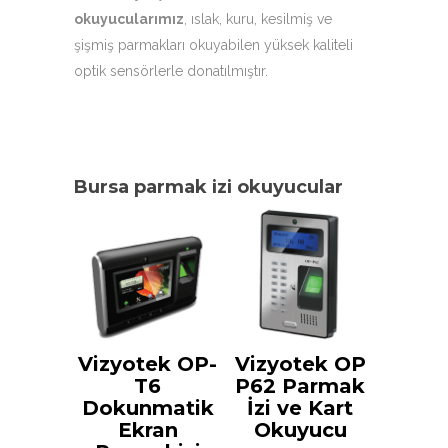
okuyucularımız
, ıslak, kuru, kesilmiş ve
şişmiş parmakları okuyabilen yüksek kaliteli
optik sensörlerle donatılmıştır.
Bursa parmak izi okuyucular
Vizyotek OP-
Vizyotek OP
T6
P62 Parmak
Dokunmatik
İzi ve Kart
Ekran
Okuyucu