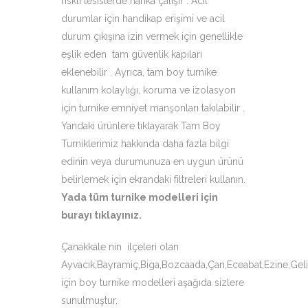
riskli tesislerde harika çalışır . Acil
durumlar için handikap erişimi ve acil
durum çıkışına izin vermek için genellikle
eşlik eden tam güvenlik kapıları
eklenebilir . Ayrıca, tam boy turnike
kullanım kolaylığı, koruma ve izolasyon
için turnike emniyet manşonları takılabilir .
Yandaki ürünlere tıklayarak Tam Boy
Turniklerimiz hakkında daha fazla bilgi
edinin veya durumunuza en uygun ürünü
belirlemek için ekrandaki filtreleri kullanın.
Yada tüm turnike modelleri için
burayı tıklayınız
.
Çanakkale nin ilçeleri olan
Ayvacık,Bayramiç,Biga,Bozcaada,Çan,Eceabat,Ezine,Gel
için boy turnike modelleri aşağıda sizlere
sunulmuştur.