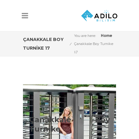
You are here:
Home
ÇANAKKALE BOY
Çanakkale Boy Turnike
TURNIKE 17
17
Çanakkale Boy
Turnike Çeşitleri
Çanakkale Boy
ÇanakkaleBoy Turnike Sistemleri
Turnike
konusunda Adilo Bilişim olarak