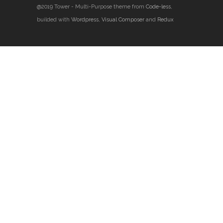
@2019 Tower - Multi-Purpose theme from
Code-less
,
builded with
Wordpress
,
Visual Composer
and
Redux