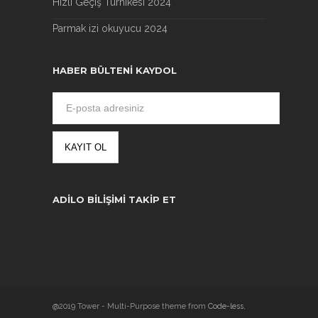
Hızlı Geçiş Turnikesi 2024
Parmak izi okuyucu 2024
HABER BÜLTENI KAYDOL
ADILO BILIŞIMI TAKIP ET
@2019 Tower - Multi-Purpose theme from
Code-less
,