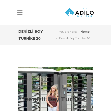
DENIZLI BOY
You are here:
Home
TURNIKE 20
Denizli Boy Turnike 20
Denizli Boy Turnike
Çeşitleri
Denizli Boy Turnike
DenizliBoy Turnike Sistemleri
konusunda Adilo Bilişim olarak