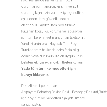
riskli tesislerde harika çalışır . Acil
durumlar için handikap erişimi ve acil
durum çıkışına izin vermek için genellikle
eşlik eden tam güvenlik kapıları
eklenebilir . Ayrıca, tam boy turnike
kullanım kolaylığı, koruma ve izolasyon
için turnike emniyet manşonları takılabilir .
Yandaki ürünlere tıklayarak Tam Boy
Turniklerimiz hakkında daha fazla bilgi
edinin veya durumunuza en uygun ürünü
belirlemek için ekrandaki filtreleri kullanın.
Yada tüm turnike modelleri için
burayı tıklayınız
.
Denizli nin ilçeleri olan
Acıpayam,Babadağ,Baklan,Bekilli,Beyağaç,Bozkurt,Bulda
için boy turnike modelleri aşağıda sizlere
sunulmuştur.