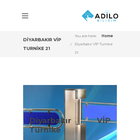
You are here:
Home
DIYARBAKIR VİP
Diyarbakır VİP Turnike
TURNIKE 21
21
Diyarbakır VİP
Turnike Çeşitleri
Diyarbakır VİP
Turnike
Diyarbakır VİP Sistemleri konusunda
Adilo Bilişim olarak aşağıdaki ürün