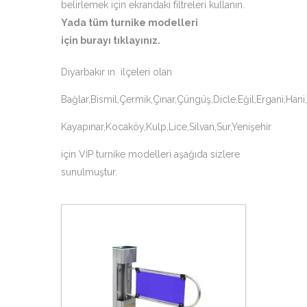
belirlemek için ekrandaki filtreleri kullanın.
Yada tüm turnike modelleri
için
burayı tıklayınız
.
Diyarbakır ın ilçeleri olan
Bağlar,Bismil,Çermik,Çınar,Çüngüş,Dicle,Eğil,Ergani,Hani
Kayapınar,Kocaköy,Kulp,Lice,Silvan,Sur,Yenişehir
için VİP turnike modelleri aşağıda sizlere
sunulmuştur.