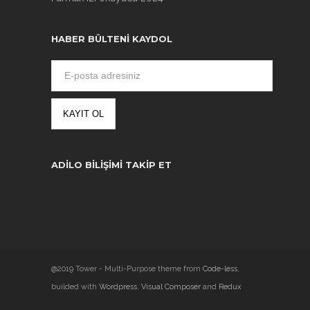
HABER BÜLTENI KAYDOL
ADILO BILIŞIMI TAKIP ET
@2019 Tower - Multi-Purpose theme from
Code-less
,
builded with
Wordpress
,
Visual Composer
and
Redux