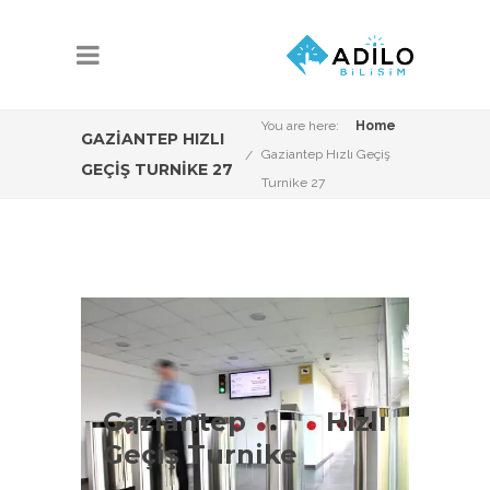
You are here:
Home
GAZIANTEP HIZLI
Gaziantep Hızlı Geçiş
GEÇIŞ TURNIKE 27
Turnike 27
Gaziantep Hzılı
Geçiş Turnike
Çeşitleri
Gaziantep Hızlı
Geçiş Turnike
Gaziantep Vip Turnike Sistemleri
konusunda Adilo Bilişim olarak