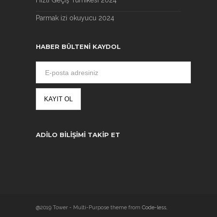
Hızlı Geçiş Turnikesi 2024
Parmak izi okuyucu 2024
HABER BÜLTENI KAYDOL
ADILO BILIŞIMI TAKIP ET
@2019 Tower - Multi-Purpose theme from
Code-less
,