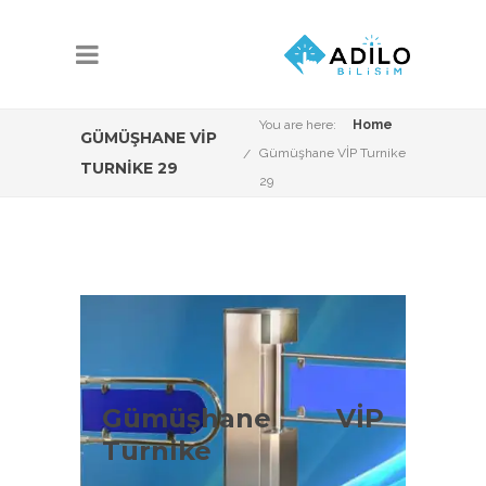
You are here:
Home
GÜMÜŞHANE VİP
Gümüşhane VİP Turnike
TURNIKE 29
29
Gümüşhane VİP
Turnike Çeşitleri
Gümüşhane VİP
Turnike
Gümüşhane VİP Sistemleri konusunda
Adilo Bilişim olarak aşağıdaki ürün