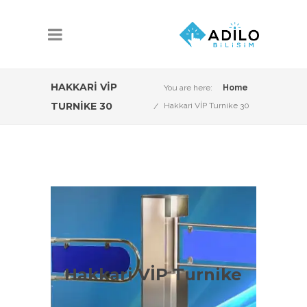
HAKKARI VİP
You are here:
Home
TURNIKE 30
Hakkari VİP Turnike 30
Hakkari VİP Turnike
Çeşitleri
Hakkari VİP Turnike
Hakkari VİP Sistemleri konusunda Adilo
Bilişim olarak aşağıdaki ürün çeşitleri ile