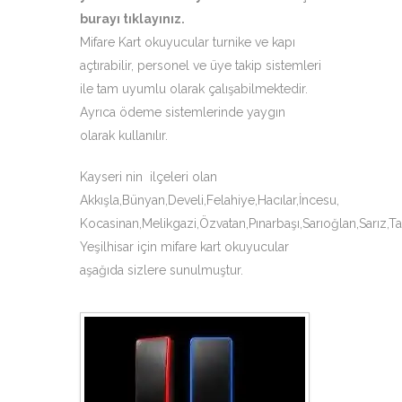
burayı tıklayınız
.
Mifare Kart okuyucular turnike ve kapı
açtırabilir, personel ve üye takip sistemleri
ile tam uyumlu olarak çalışabilmektedir.
Ayrıca ödeme sistemlerinde yaygın
olarak kullanılır.
Kayseri nin ilçeleri olan
Akkışla,Bünyan,Develi,Felahiye,Hacılar,İncesu,
Kocasinan,Melikgazi,Özvatan,Pınarbaşı,Sarıoğlan,Sarız,T
Yeşilhisar için mifare kart okuyucular
aşağıda sizlere sunulmuştur.