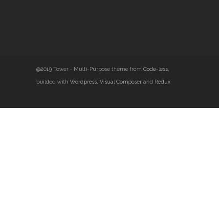
@2019 Tower - Multi-Purpose theme from
Code-less
,
builded with
Wordpress
,
Visual Composer
and
Redux