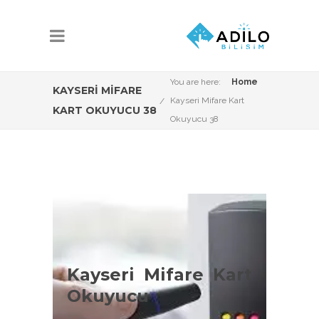
You are here:
Home
KAYSERI MIFARE
Kayseri Mifare Kart
KART OKUYUCU 38
Okuyucu 38
Kayseri Mifare Kart
Okuyucu Çeşitleri
Kayseri Mifare Kart
Kayseri Proxmity kart okuyucu
Okuyucu
konusunda Adilo Bilişim olarak