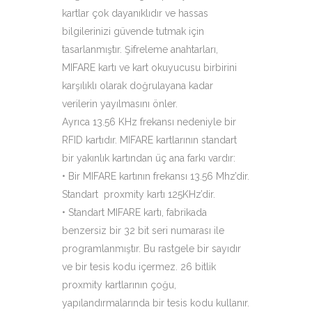
kartlar çok dayanıklıdır ve hassas
bilgilerinizi güvende tutmak için
tasarlanmıştır. Şifreleme anahtarları,
MIFARE kartı ve kart okuyucusu birbirini
karşılıklı olarak doğrulayana kadar
verilerin yayılmasını önler.
Ayrıca 13.56 KHz frekansı nedeniyle bir
RFID kartıdır. MIFARE kartlarının standart
bir yakınlık kartından üç ana farkı vardır:
• Bir MIFARE kartının frekansı 13.56 Mhz’dir.
Standart proxmity kartı 125KHz’dir.
• Standart MIFARE kartı, fabrikada
benzersiz bir 32 bit seri numarası ile
programlanmıştır. Bu rastgele bir sayıdır
ve bir tesis kodu içermez. 26 bitlik
proxmity kartlarının çoğu,
yapılandırmalarında bir tesis kodu kullanır.