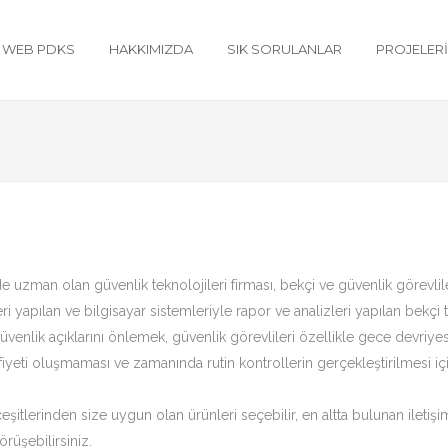
WEB PDKS
HAKKIMIZDA
SIK SORULANLAR
PROJELER
de uzman olan güvenlik teknolojileri firması, bekçi ve güvenlik görevlile
ri yapılan ve bilgisayar sistemleriyle rapor ve analizleri yapılan bekçi 
enlik açıklarını önlemek, güvenlik görevlileri özellikle gece devriyesi 
zafiyeti oluşmaması ve zamanında rutin kontrollerin gerçekleştirilmesi iç
eşitlerinden size uygun olan ürünleri seçebilir, en altta bulunan iletiş
rüşebilirsiniz.