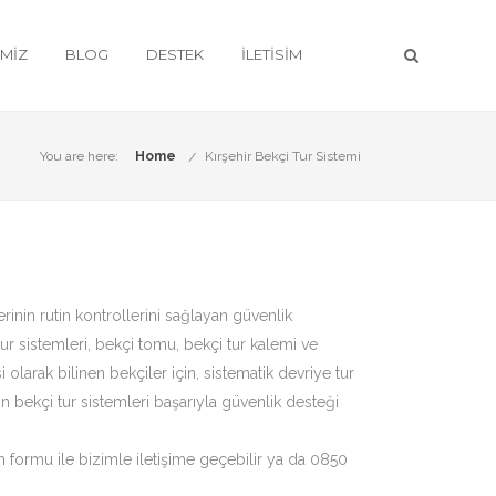
IMIZ
BLOG
DESTEK
İLETISIM
You are here:
Home
Kırşehir Bekçi Tur Sistemi
rinin rutin kontrollerini sağlayan güvenlik
tur sistemleri, bekçi tomu, bekçi tur kalemi ve
olarak bilinen bekçiler için, sistematik devriye tur
in bekçi tur sistemleri başarıyla güvenlik desteği
im formu ile bizimle iletişime geçebilir ya da 0850