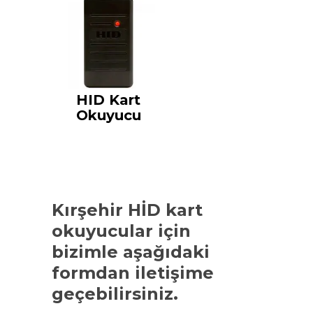
HID Kart
Okuyucu
Kırşehir HİD kart
okuyucular
için
bizimle aşağıdaki
formdan iletişime
geçebilirsiniz.