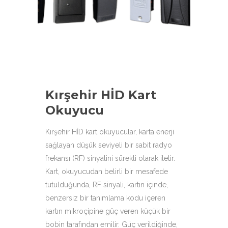
çeşitleri ile hizmetinizdeyiz.
Kırşehir HİD Kart
Okuyucu
Kırşehir HİD kart okuyucular, karta enerji
sağlayan düşük seviyeli bir sabit radyo
frekansı (RF) sinyalini sürekli olarak iletir.
Kart, okuyucudan belirli bir mesafede
tutulduğunda, RF sinyali, kartın içinde,
benzersiz bir tanımlama kodu içeren
kartın mikroçipine güç veren küçük bir
bobin tarafından emilir. Güç verildiğinde,