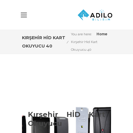
You are here:
Home
KIRŞEHIR HID KART
Kırşehir Hid Kart
OKUYUCU 40
Okuyucu 40
Kırşehir Hid Kart
Okuyucu Çeşitleri
Kırşehir HİD Kart
Okuyucu
Kırşehir HİD kart okuyucu konusunda
Adilo Bilişim olarak aşağıdaki ürün