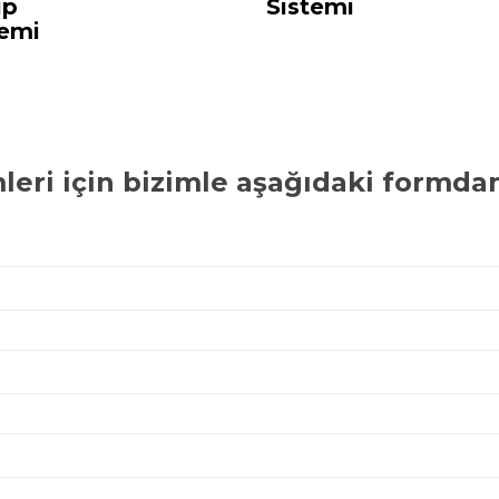
ip
Sistemi
temi
leri
için bizimle aşağıdaki formdan 