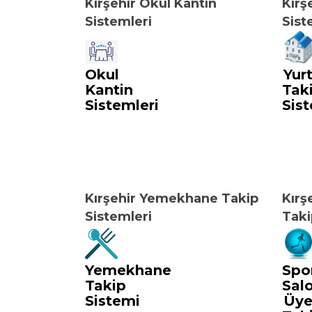
Kırşehir Okul Kantin
Kırş
Sistemleri
Sist
Okul
Yur
Kantin
Tak
Sistemleri
Sist
Kırşehir Yemekhane Takip
Kırş
Sistemleri
Taki
Yemekhane
Spo
Takip
Sal
Sistemi
Üy