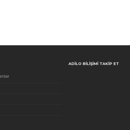
ADILO BILIŞIMI TAKIP ET
ümler