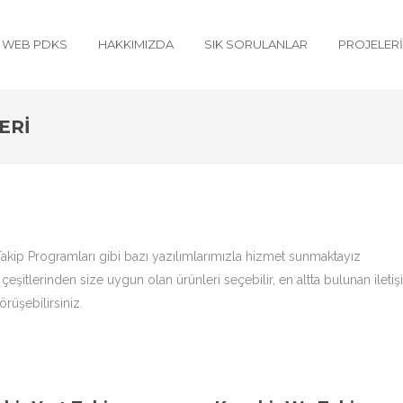
WEB PDKS
HAKKIMIZDA
SIK SORULANLAR
PROJELER
ERI
akip Programları gibi bazı yazılımlarımızla hizmet sunmaktayız
çeşitlerinden size uygun olan ürünleri seçebilir, en altta bulunan ileti
rüşebilirsiniz.