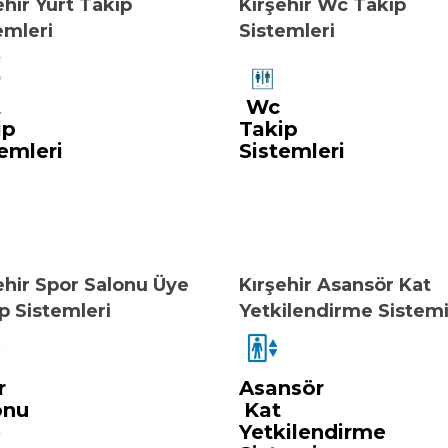
ehir Yurt Takip
Kırşehir Wc Takip
emleri
Sistemleri
t
Wc
ip
Takip
emleri
Sistemleri
ehir Spor Salonu Üye
Kırşehir Asansör Kat
p Sistemleri
Yetkilendirme Sistem
r
Asansör
onu
Kat
e
Yetkilendirme