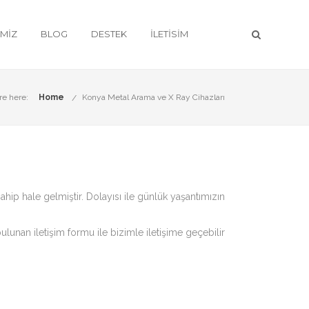
IMIZ
BLOG
DESTEK
İLETISIM
re here:
Home
Konya Metal Arama ve X Ray Cihazları
hip hale gelmiştir. Dolayısı ile günlük yaşantımızın
ulunan iletişim formu ile bizimle iletişime geçebilir