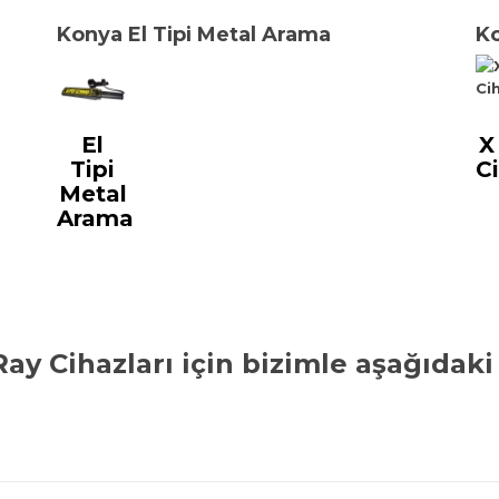
Konya El Tipi Metal Arama
Ko
El
X
Tipi
Ci
Metal
Arama
ay Cihazları
için bizimle aşağıdak