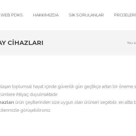
WEB PDKS
HAKKIMIZDA
SIK SORULANLAR
PROJELER
Y CIHAZLARI
You a
ıklaşan toplumsal hayat içinde güvenlik gün geçtikçe artan bir öneme sa
ümlere ihtiyaç duyulmaktadır.
hazları
ürün çeşitlerinden size uygun olan ürünleri seçebilir, en altta b
lerimizle görüşebilirsiniz.