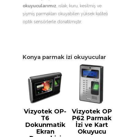
okuyucularımız
, ıslak, kuru, kesilmiş ve
şişmiş parmakları okuyabilen yüksek kaliteli
optik sensörlerle donatılmıştır.
Konya parmak izi okuyucular
Vizyotek OP-
Vizyotek OP
T6
P62 Parmak
Dokunmatik
İzi ve Kart
Ekran
Okuyucu