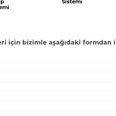
ip
Sistemi
temi
ri
için bizimle aşağıdaki formdan il