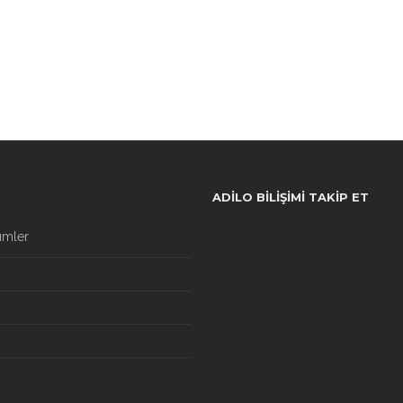
ADILO BILIŞIMI TAKIP ET
ümler