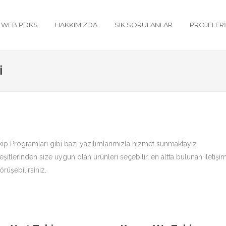
WEB PDKS
HAKKIMIZDA
SIK SORULANLAR
PROJELER
I
kip Programları gibi bazı yazılımlarımızla hizmet sunmaktayız
şitlerinden size uygun olan ürünleri seçebilir, en altta bulunan iletişi
rüşebilirsiniz.