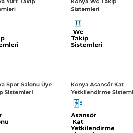
a Yurt Takip
Konya Wc Takip
emleri
Sistemleri
t
Wc
ip
Takip
emleri
Sistemleri
a Spor Salonu Üye
Konya Asansör Kat
p Sistemleri
Yetkilendirme Sistem
r
Asansör
onu
Kat
e
Yetkilendirme