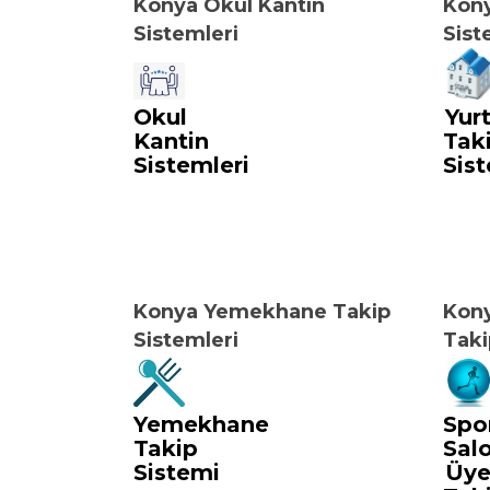
Konya Okul Kantin
Kony
Sistemleri
Sist
Okul
Yur
Kantin
Tak
Sistemleri
Sist
Konya Yemekhane Takip
Kony
Sistemleri
Taki
Yemekhane
Spo
Takip
Sal
Sistemi
Üy