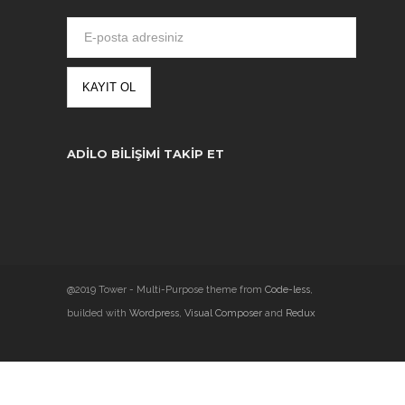
ADILO BILIŞIMI TAKIP ET
@2019 Tower - Multi-Purpose theme from
Code-less
,
builded with
Wordpress
,
Visual Composer
and
Redux