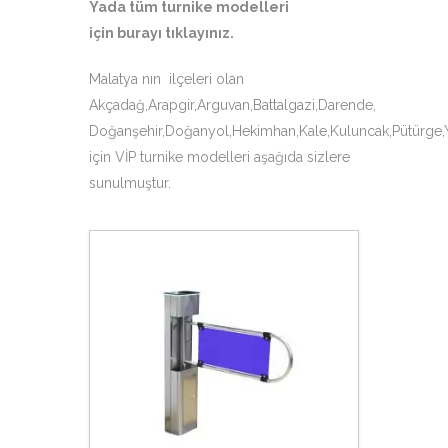
Yada tüm turnike modelleri
için
burayı tıklayınız
.
Malatya nın ilçeleri olan
Akçadağ,Arapgir,Arguvan,Battalgazi,Darende,
Doğanşehir,Doğanyol,Hekimhan,Kale,Kuluncak,Pütürge,Y
için VİP turnike modelleri aşağıda sizlere
sunulmuştur.