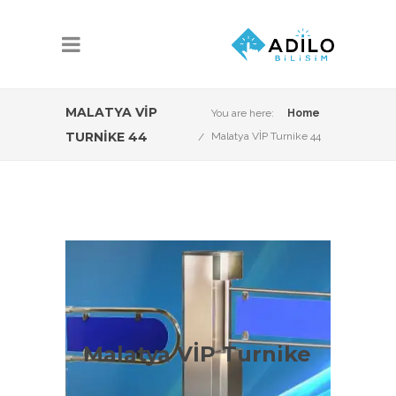
MALATYA VİP
You are here:
Home
TURNIKE 44
Malatya VİP Turnike 44
Malatya VİP Turnike
Çeşitleri
Malatya VİP Turnike
Malatya VİP Sistemleri konusunda Adilo
Bilişim olarak aşağıdaki ürün çeşitleri ile