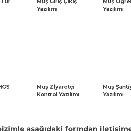
 Tur
Muş Giriş Çıkış
Muş Öğren
Yazılımı
Yazılımı
HGS
Muş Zİyaretçi
Muş Şanti
Kontrol Yazılımı
Yazılımı
bizimle aşağıdaki formdan iletişime