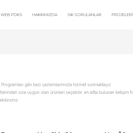
WEB PDKS
HAKKIMIZDA
SIK SORULANLAR
PROJELER
 Programları gibi bazı yazılımlarımızla hizmet sunmaktayız
tlerinden size uygun olan ürünleri seçebilir, en altta bulunan iletişim 
bilirsiniz.