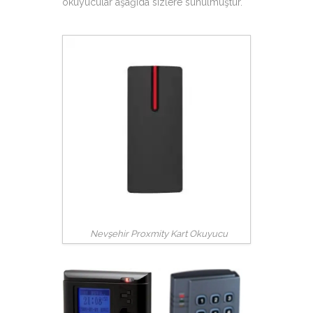
okuyucular aşağıda sizlere sunulmuştur.
Nevşehir Proxmity Kart Okuyucu