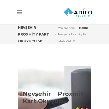
NEVŞEHIR
You are here:
Home
PROXMITY KART
Nevşehir Proxmity Kart
OKUYUCU 50
Okuyucu 50
Nevşehir Proxmity
Kart Okuyucu
Çeşitleri
Nevşehir Proxmity
Kart Okuyucu
Nevşehir Proxmity kart okuyucu
konusunda Adilo Bilişim olarak