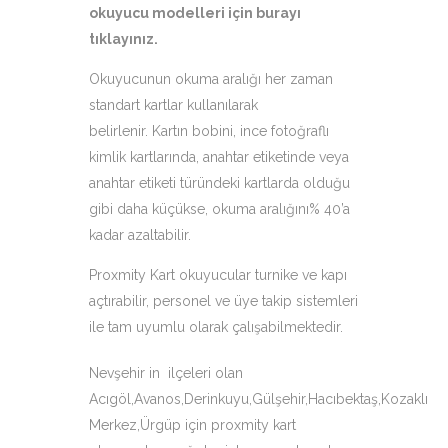
okuyucu modelleri için
burayı
tıklayınız
.
Okuyucunun okuma aralığı her zaman
standart kartlar kullanılarak
belirlenir. Kartın bobini, ince fotoğraflı
kimlik kartlarında, anahtar etiketinde veya
anahtar etiketi türündeki kartlarda olduğu
gibi daha küçükse, okuma aralığını% 40’a
kadar azaltabilir.
Proxmity Kart okuyucular turnike ve kapı
açtırabilir, personel ve üye takip sistemleri
ile tam uyumlu olarak çalışabilmektedir.
Nevşehir in ilçeleri olan
Acıgöl,Avanos,Derinkuyu,Gülşehir,Hacıbektaş,Kozaklı
Merkez,Ürgüp için proxmity kart