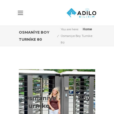
You are here:
Home
OSMANIYE BOY
Osmaniye Boy Turnike
TURNIKE 80
80
Osmaniye Boy
Turnike Çeşitleri
Osmaniye Boy
OsmaniyeBoy Turnike Sistemleri
Turnike
konusunda Adilo Bilişim olarak