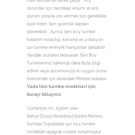
riskli tesislerde harika çalışır . Acil
durumlar için handikap erişimi ve acil
durum çıkışına izin vermek için genellikle
eşlik eden tam güvenlik kapıları
eklenebilir . Ayrıca, tam boy turnike
kullanım kolaylığı, koruma ve izolasyon
için turnike emniyet manşonları takılabilir .
Yandaki ürünlere tıklayarak Tam Boy
Turniklerimiz hakkında daha fazla bilgi
edinin veya durumunuza en uygun ürünü
belirlemek için ekrandaki filtreleri kullanın.
Yada tüm turnike modelleri için
burayı tıklayınız
.
Osmaniye nin ilçeleri olan
Bahçe,Düziçi,Hasanbeyli,Kadirli,Merkez,
Sumbas,Toprakkale için boy turnike
modelleri aşağıda sizlere sunulmuştur.