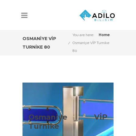
You are here:
Home
OSMANIYE VİP
Osmaniye VİP Turnike
TURNIKE 80
80
Osmaniye VİP
Turnike Çeşitleri
Osmaniye VİP
Turnike
Osmaniye VİP Sistemleri konusunda
Adilo Bilişim olarak aşağıdaki ürün