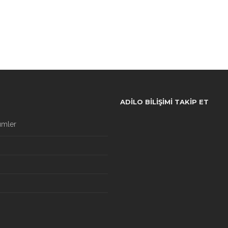
ADILO BILIŞIMI TAKIP ET
ümler