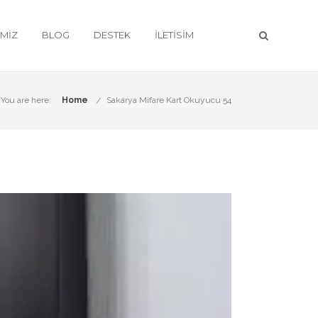
IMIZ
BLOG
DESTEK
İLETISIM
You are here:
Home
Sakarya Mifare Kart Okuyucu 54
ri
le hizmetinizdeyiz.