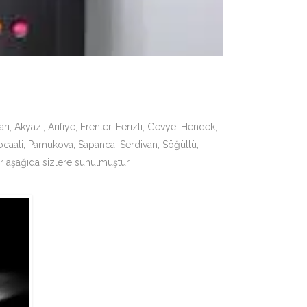
ı, Akyazı, Arifiye, Erenler, Ferizli, Gevye, Hendek,
ocaali, Pamukova, Sapanca, Serdivan, Söğütlü,
ar aşağıda sizlere sunulmuştur.