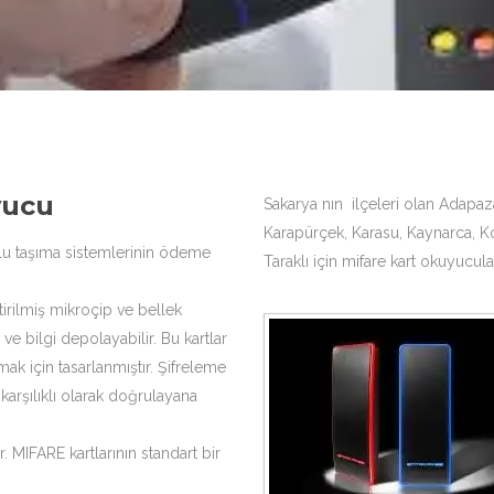
yucu
Sakarya nın ilçeleri olan Adapazar
Karapürçek, Karasu, Kaynarca, K
plu taşıma sistemlerinin ödeme
Taraklı için mifare kart okuyucul
tirilmiş mikroçip ve bellek
ve bilgi depolayabilir. Bu kartlar
mak için tasarlanmıştır. Şifreleme
 karşılıklı olarak doğrulayana
. MIFARE kartlarının standart bir