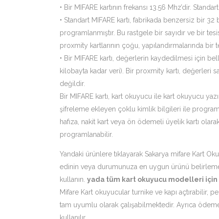
• Bir MIFARE kartının frekansı 13.56 Mhz’dir. Standar
• Standart MIFARE kartı, fabrikada benzersiz bir 32 b
programlanmıştır. Bu rastgele bir sayıdır ve bir tes
proxmity kartlarının çoğu, yapılandırmalarında bir t
• Bir MIFARE kartı, değerlerin kaydedilmesi için bell
kilobayta kadar veri). Bir proxmity kartı, değerleri
değildir.
Bir MIFARE kartı, kart okuyucu ile kart okuyucu yazı
şifreleme ekleyen çoklu kimlik bilgileri ile programl
hafıza, nakit kart veya ön ödemeli üyelik kartı olar
programlanabilir.
Yandaki ürünlere tıklayarak Sakarya mifare Kart Oku
edinin veya durumunuza en uygun ürünü belirlemek i
kullanın.
yada tüm kart okuyucu modelleri için
Mifare Kart okuyucular turnike ve kapı açtırabilir, p
tam uyumlu olarak çalışabilmektedir. Ayrıca ödeme
kullanılır.