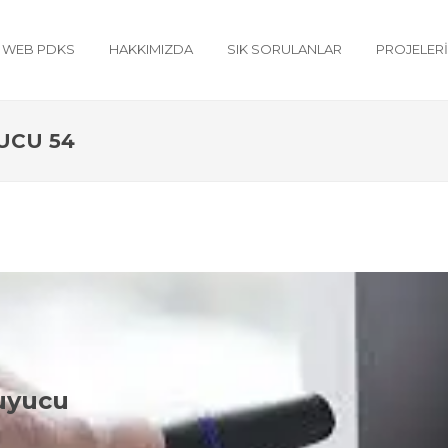
WEB PDKS
HAKKIMIZDA
SIK SORULANLAR
PROJELER
UCU 54
akarya Mifare Kart Okuyucu Çeşitle
uyucu
art okuyucu konusunda Adilo Bilişim olarak aşağıdaki ürün çeşitleri i