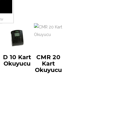
cu
D 10 Kart
CMR 20
Okuyucu
Kart
Okuyucu