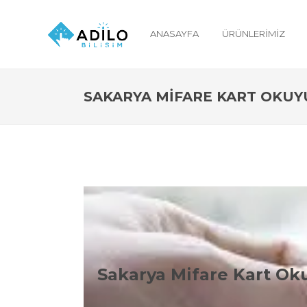
ANASAYFA
ÜRÜNLERIMIZ
SAKARYA MIFARE KART OKUY
S
Sakarya Mifare Kart Ok
Sakarya Proxmity k