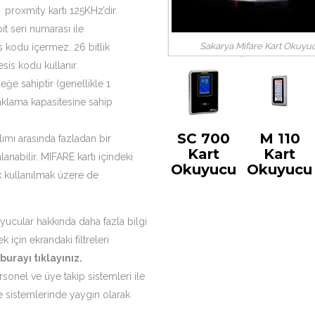
t proxmity kartı 125KHz’dir.
it seri numarası ile
Sakarya Mifare Kart Okuyu
is kodu içermez. 26 bitlik
esis kodu kullanır.
eğe sahiptir (genellikle 1
 saklama kapasitesine sahip
SC 700
M 110
lımı arasında fazladan bir
Kart
Kart
anabilir. MIFARE kartı içindeki
Okuyucu
Okuyucu
ak kullanılmak üzere de
yucular hakkında daha fazla bilgi
çin ekrandaki filtreleri
burayı tıklayınız
.
ersonel ve üye takip sistemleri ile
 sistemlerinde yaygın olarak