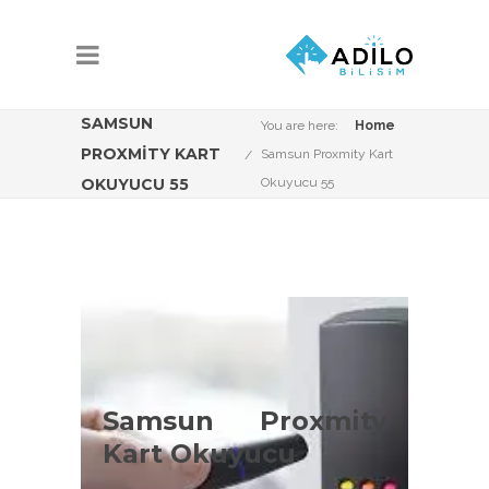
SAMSUN
You are here:
Home
PROXMITY KART
Samsun Proxmity Kart
OKUYUCU 55
Okuyucu 55
Samsun Proxmity
Kart Okuyucu
Çeşitleri
Samsun Proxmity
Kart Okuyucu
Samsun Proxmity kart okuyucu
konusunda Adilo Bilişim olarak