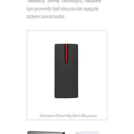
Tekkeköy, Terme, Vezirköprü, Yakakent
için proxmity kart okuyucular aşağıda
sizlere sunulmuştur.
Samsun Proxmity Kart Okuyucu