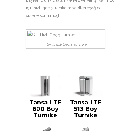
Baykan,Eruh,Kurtalan,Merkez,Pervari,Şirvan,Tillo
için hızlı geçiş turnike modelleri aşağıda
sizlere sunulmuştur.
Siirt Hızlı Geçiş Turnike
Tansa LTF
Tansa LTF
600 Boy
513 Boy
Turnike
Turnike