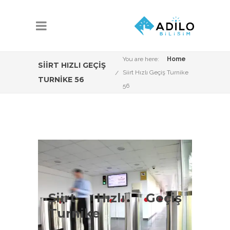
You are here:
Home
SIIRT HIZLI GEÇIŞ
Siirt Hızlı Geçiş Turnike
TURNIKE 56
56
Siirt Hızlı Geçiş
Turnike Çeşitleri
Siirt Hızlı Geçiş
Turnike
Siirt Vip Turnike Sistemleri konusunda
Adilo Bilişim olarak aşağıdaki ürün