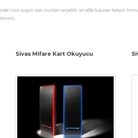
nden size uygun olan ürünleri seçebilir, en altta bulunan iletişim form
lirsiniz.
Sivas Mifare Kart Okuyucu
Si