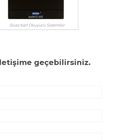
Sivas Kart Okuyucu Sistemler
etişime geçebilirsiniz.