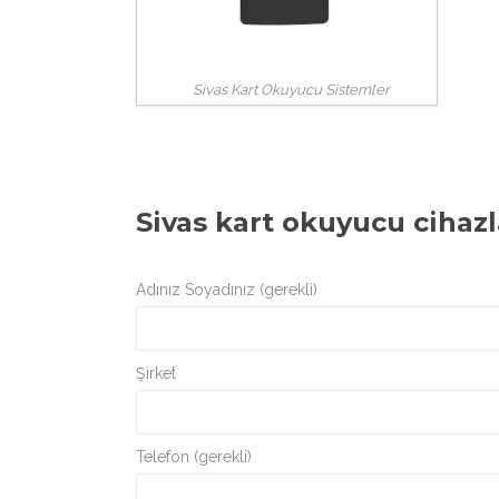
Sivas Kart Okuyucu Sistemler
Sivas kart okuyucu cihazl
Adınız Soyadınız (gerekli)
Şirket
Telefon (gerekli)