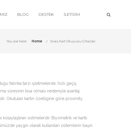
IMIZ
BLOG
DESTEK
İLETISIM
You are here:
Home
Sivas Kart Okuyucu Cihazlar
 fabrika tarzı işletmelerde, hızlı geçiş
uma süresinin kısa olması nedeniyle avantaj
dir. Okutulan kartın özelliğine göre proxmity,
kolaylaştıran sistmelerdir. Biyometrik ve kartlı
nümüzde yaygın olarak kullanılan sistemlerin başın