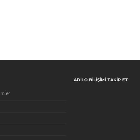
ADILO BILIŞIMI TAKIP ET
ümler