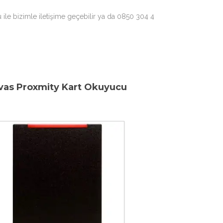
u ile bizimle iletişime geçebilir ya da 0850 304 4
vas Proxmity Kart Okuyucu