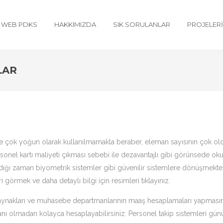
WEB PDKS
HAKKIMIZDA
SIK SORULANLAR
PROJELER
LAR
ok yoğun olarak kullanılmamakla beraber, eleman sayısının çok olduğu
sonel kartı maliyeti çıkması sebebi ile dezavantajlı gibi görünsede ok
nıldığı zaman biyometrik sistemler gibi güvenilir sistemlere dönüşmekte
i görmek ve daha detaylı bilgi için resimleri tıklayınız.
n kaynakları ve muhasebe departmanlarının maaş hesaplamaları yapmasını 
ranı olmadan kolayca hesaplayabilirsiniz. Personel takip sistemleri gü