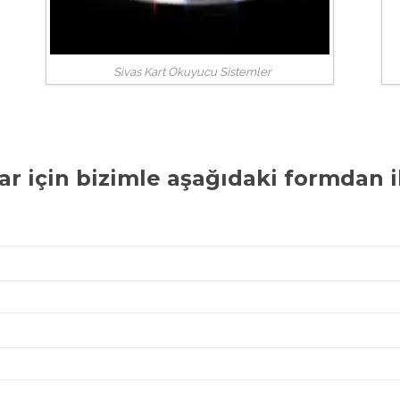
Sivas Kart Okuyucu Sistemler
ar
için bizimle aşağıdaki formdan il