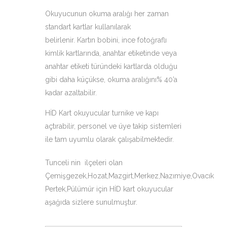
Okuyucunun okuma aralığı her zaman
standart kartlar kullanılarak
belirlenir. Kartın bobini, ince fotoğraflı
kimlik kartlarında, anahtar etiketinde veya
anahtar etiketi türündeki kartlarda olduğu
gibi daha küçükse, okuma aralığını% 40’a
kadar azaltabilir.
HİD Kart okuyucular turnike ve kapı
açtırabilir, personel ve üye takip sistemleri
ile tam uyumlu olarak çalışabilmektedir.
Tunceli nin ilçeleri olan
Çemişgezek,Hozat,Mazgirt,Merkez,Nazımiye,Ovacık
Pertek,Pülümür için HİD kart okuyucular
aşağıda sizlere sunulmuştur.