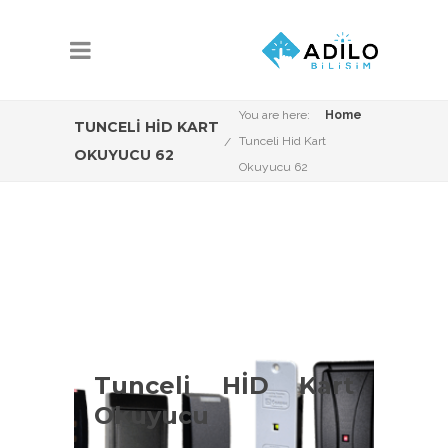
You are here:
Home
TUNCELI HID KART
Tunceli Hid Kart
OKUYUCU 62
Okuyucu 62
Tunceli Hid Kart
Okuyucu Çeşitleri
Tunceli HİD Kart
Okuyucu
Tunceli HİD kart okuyucu konusunda
Adilo Bilişim olarak aşağıdaki ürün