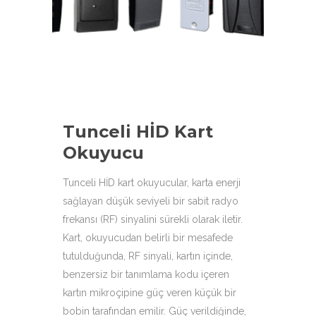
çeşitleri ile hizmetinizdeyiz.
Tunceli HİD Kart
Okuyucu
Tunceli HİD kart okuyucular, karta enerji
sağlayan düşük seviyeli bir sabit radyo
frekansı (RF) sinyalini sürekli olarak iletir.
Kart, okuyucudan belirli bir mesafede
tutulduğunda, RF sinyali, kartın içinde,
benzersiz bir tanımlama kodu içeren
kartın mikroçipine güç veren küçük bir
bobin tarafından emilir. Güç verildiğinde,