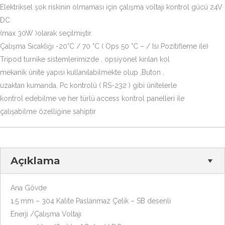
Elektriksel şok riskinin olmaması için çalışma voltajı kontrol gücü 24V
DC
(max 30W )olarak seçilmiştir.
Çalışma Sıcaklığı -20°C / 70 °C ( Ops 50 °C – / Isı Pozitifleme ile)
Tripod turnike sistemlerimizde , opsiyonel kırılan kol
mekanik ünite yapısı kullanılabilmekte olup ,Buton ,
uzaktan kumanda, Pc kontrolü ( RS-232 ) gibi ünitelerle
kontrol edebilme ve her türlü access kontrol panelleri ile
çalışabilme özelliğine sahiptir
Açıklama
Ana Gövde
1.5 mm – 304 Kalite Paslanmaz Çelik – SB desenli
Enerji /Çalışma Voltajı