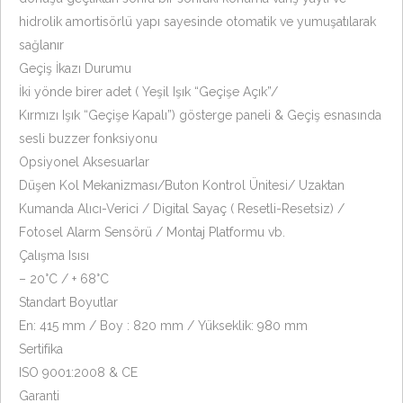
hidrolik amortisörlü yapı sayesinde otomatik ve yumuşatılarak
sağlanır
Geçiş İkazı Durumu
İki yönde birer adet ( Yeşil Işık “Geçişe Açık”/
Kırmızı Işık “Geçişe Kapalı”) gösterge paneli & Geçiş esnasında
sesli buzzer fonksiyonu
Opsiyonel Aksesuarlar
Düşen Kol Mekanizması/Buton Kontrol Ünitesi/ Uzaktan
Kumanda Alıcı-Verici / Digital Sayaç ( Resetli-Resetsiz) /
Fotosel Alarm Sensörü / Montaj Platformu vb.
Çalışma Isısı
– 20°C / + 68°C
Standart Boyutlar
En: 415 mm / Boy : 820 mm / Yükseklik: 980 mm
Sertifika
ISO 9001:2008 & CE
Garanti