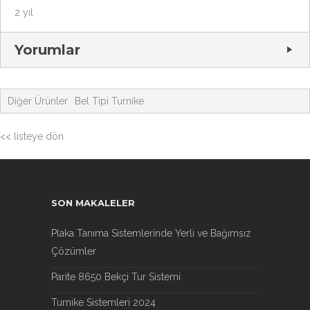
2 yıl
Yorumlar
Diğer Ürünler
Bel Tipi Turnike
<< listeye dön
SON MAKALELER
Plaka Tanıma Sistemlerinde Yerli ve Bağımsız
Çözümler
Parite 8650 Bekçi Tur Sistemi
Turnike Sistemleri 2024