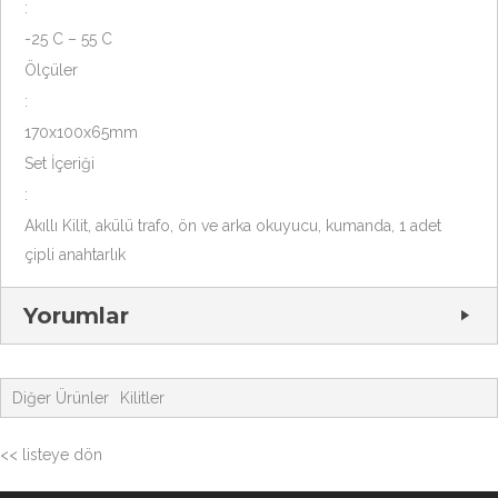
:
-25 C – 55 C
Ölçüler
:
170x100x65mm
Set İçeriği
:
Akıllı Kilit, akülü trafo, ön ve arka okuyucu, kumanda, 1 adet
çipli anahtarlık
Yorumlar
Diğer Ürünler
Kilitler
<< listeye dön