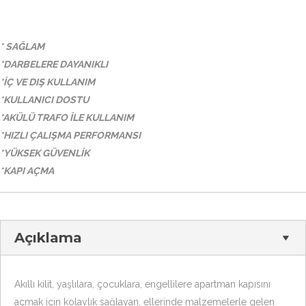
*
SAĞLAM
*DARBELERE DAYANIKLI
*İÇ VE DIŞ KULLANIM
*KULLANICI DOSTU
*AKÜLÜ TRAFO İLE KULLANIM
*HIZLI ÇALIŞMA PERFORMANSI
*YÜKSEK GÜVENLİK
*KAPI AÇMA
Açıklama
Akıllı kilit, yaşlılara, çocuklara, engellilere apartman kapısını
açmak için kolaylık sağlayan, ellerinde malzemelerle gelen