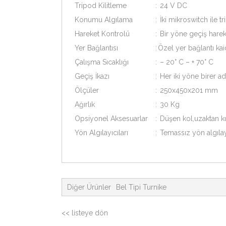
Tripod Kilitleme
:
24 V DC
Konumu Algılama
:
İki mikroswitch ile 
Hareket Kontrolü
:
Bir yöne geçiş harek
Yer Bağlantısı
:
Özel yer bağlantı kai
Çalışma Sıcaklığı
:
– 20° C – + 70° C
Geçiş İkazı
:
Her iki yöne birer ad
Ölçüler
:
250x450x201 mm
Ağırlık
:
30 Kg
Opsiyonel Aksesuarlar
:
Düşen kol,uzaktan ku
Yön Algılayıcıları
:
Temassız yön algılayc
Diğer Ürünler
Bel Tipi Turnike
<< listeye dön