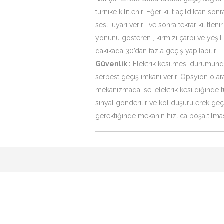
turnike kilitlenir. Eğer kilit açıldıktan s
sesli uyarı verir , ve sonra tekrar kilitlen
yönünü gösteren , kırmızı çarpı ve yeşil
dakikada 30’dan fazla geçiş yapılabilir.
Güvenlik :
Elektrik kesilmesi durumunda,
serbest geçiş imkanı verir. Opsyion ola
mekanizmada ise, elektrik kesildiğinde t
sinyal gönderilir ve kol düşürülerek geç
gerektiğinde mekanın hızlıca boşaltılma