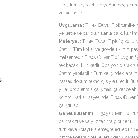
Tipi ) turnike, özellikle yoğun geçişleri
kullanılabilir.
Uygulama :
T 345 (Duvar Tipi) turnike 
yerlerde ve dar olan alanlarda kullanılma
Materyal :
T 345 (Duvar Tipi) üç kollu 
üretilir. Tüm kollar ve gövde 1,5 mm p
malzemedir. T 345 (Duvar Tipi) uygun fiya
tek bacaklı turnikedir. Opsiyon olarak 3
üretim yapılabilir. Turnike içindeki ana 
hassas döküm teknolojisiyle üretilir. Bu
yıllar problemsiz çalışması güvence altın
kontrol kartları sayesinde, T 345 (Duvar 
çalıştırılabilir.
Genel Kullanım :
T 345 (Duvar Tipi) tur
parmakizi ve ya yüz tanıma gibi her türl
turnikeye kolaylıkla entegre edilebilir. Ge
hafifçe kollara dokunularak geçiş sağlan