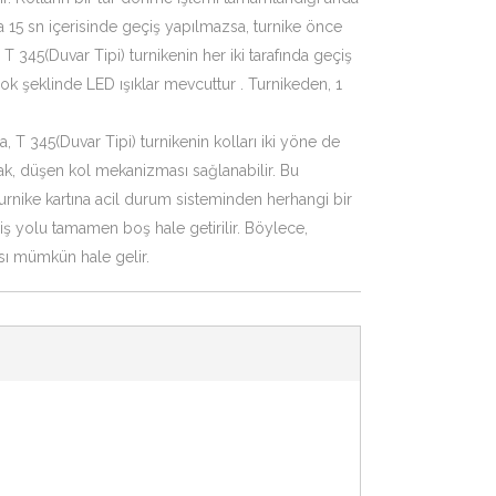
onra 15 sn içerisinde geçiş yapılmazsa, turnike önce
ir. T 345(Duvar Tipi) turnikenin her iki tarafında geçiş
 ok şeklinde LED ışıklar mevcuttur . Turnikeden, 1
 T 345(Duvar Tipi) turnikenin kolları iki yöne de
rak, düşen kol mekanizması sağlanabilir. Bu
urnike kartına acil durum sisteminden herhangi bir
iş yolu tamamen boş hale getirilir. Böylece,
sı mümkün hale gelir.