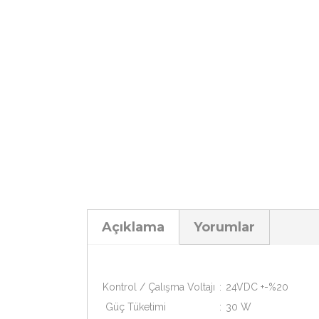
Açıklama
Yorumlar
Kontrol / Çalışma Voltajı
:
24VDC +-%20
Güç Tüketimi
:
30 W