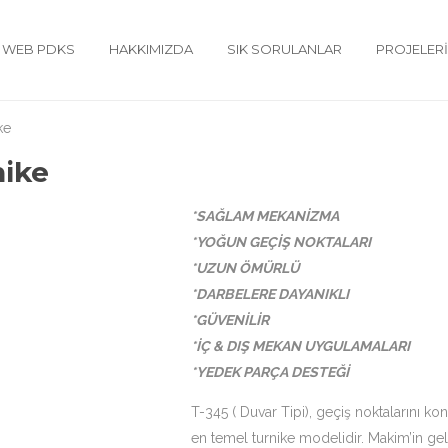
WEB PDKS
HAKKIMIZDA
SIK SORULANLAR
PROJELER
ke
nike
*SAĞLAM MEKANİZMA
*YOĞUN GEÇİŞ NOKTALARI
*UZUN ÖMÜRLÜ
*DARBELERE DAYANIKLI
*GÜVENİLİR
*İÇ & DIŞ MEKAN UYGULAMALARI
*YEDEK PARÇA DESTEĞİ
T-345 ( Duvar Tipi), geçiş noktalarını k
en temel turnike modelidir. Makim’in ge