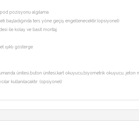
tripod pozisyonu algılama
eti başladığında ters yöne geçiş engellenecektir.(opsiyonel)
desi ile kolay ve basit montaj
et ışıklı gösterge
manda ünitesi,buton ünitesi,kart okuyucu,biyometrik okuyucu, jeton 
ılar kullanılacaktır. (opsiyonel)