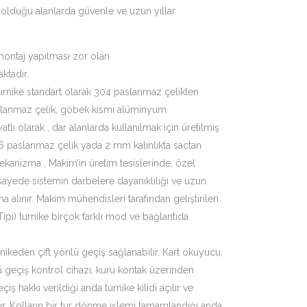
n olduğu alanlarda güvenle ve uzun yıllar
montaj yapılması zor olan
ktadır.
turnike standart olarak 304 paslanmaz çelikten
aslanmaz çelik, göbek kısmı alüminyum
tlı olarak , dar alanlarda kullanılmak için üretilmiş
16 paslanmaz çelik yada 2 mm kalınlıkta sactan
mekanizma , Makim’in üretim tesislerinde, özel
 sayede sistemin darbelere dayanıklılığı ve uzun
a alınır. Makim mühendisleri tarafından geliştirilen
Tipi) turnike birçok farklı mod ve bağlantıda
nikeden çift yönlü geçiş sağlanabilir. Kart okuyucu,
ü geçiş kontrol cihazı, kuru kontak üzerinden
çiş hakkı verildiği anda turnike kilidi açılır ve
ır. Kolların bir tur dönme işlemi tamamlandığı anda