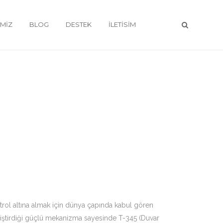
IMIZ
BLOG
DESTEK
İLETISIM
ontrol altına almak için dünya çapında kabul gören
liştirdiği güçlü mekanizma sayesinde T-345 (Duvar