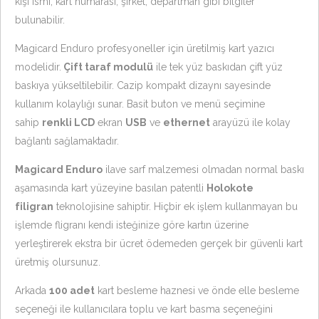
kişi ismi, kart numarası, şirket, departman gibi bilgiler
bulunabilir.
Magicard Enduro profesyoneller için üretilmiş kart yazıcı
modelidir.
Çift taraf modulü
ile tek yüz baskıdan çift yüz
baskıya yükseltilebilir. Cazip kompakt dizaynı sayesinde
kullanım kolaylığı sunar. Basit buton ve menü seçimine
sahip
renkli LCD
ekran
USB
ve
ethernet
arayüzü ile kolay
bağlantı sağlamaktadır.
Magicard Enduro
ilave sarf malzemesi olmadan normal baskı
aşamasında kart yüzeyine basılan patentli
Holokote
filigran
teknolojisine sahiptir. Hiçbir ek işlem kullanmayan bu
işlemde fligranı kendi isteğinize göre kartın üzerine
yerleştirerek ekstra bir ücret ödemeden gerçek bir güvenli kart
üretmiş olursunuz.
Arkada
100 adet
kart besleme haznesi ve önde elle besleme
seçeneği ile kullanıcılara toplu ve kart basma seçeneğini