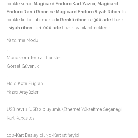
birlikte sunar.
Magicard Enduro Kart Yazıcı
;
Magicard
Enduro Renli Ribon
ve
Magicard Enduro Siyah Ribon
ile
birlikte kullanılabilmektedir.
Renkli ribon
ile
300 adet
baskı
,
siyah ribon
ile
1.000 adet
baskı yapılabilmektedir.
Yazdırma Modu
:
Monokrom Termal Transfer
Görsel Güvenlik
:
Holo Kote Filigran
Yazıcı Arayüzleri
:
USB rev1.1 (USB 2.0 uyumlu),Ethernet Yükseltme Seçeneği
Kart Kapasitesi
:
100-Kart Besleyici , 30-Kart İstifleyici