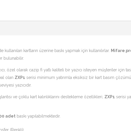
de kullanılan kartların üzerine baskı yapmak için kullanılırlar.
Mifare
,
pr
r bulunabilir.
ıcı, özel olarak cazip fi yatlı kaliteli bir yazıcı isteyen müşteriler için t
eal olan
ZXP1
serisi minimum yatırımla eksiksiz bir kart basım çöz
seviyesi yazıcıdır.
ntısı ve çoklu kart kalınlıklarını destekleme özellikleri,
ZXP1
serisi ya
00 adet
baskı yapılabilmektedir.
sfer (Renkli)