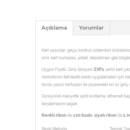
Açıklama
Yorumlar
Kart yazıcılar, geçiş kontrol sistemleri ürünlerin
ismi, kart numarası, şirket, departman gibi bilgile
Uygun Fiyatlı, Giriş Seviyesi
ZXP1
serisi kart yaz
monokrom tek taraflı baskı uygulamaları için id
dostu yazıcı kartuşları ile piyasadaki en iyi giriş 
Opsiyonel manyetik şerit kodlama, ethernet bağla
karşılamasını sağlar.
Renkli ribon
ile
100 baskı
,
siyah ribon
ile
1.0
Baskı Metodu
:
Termal Tran