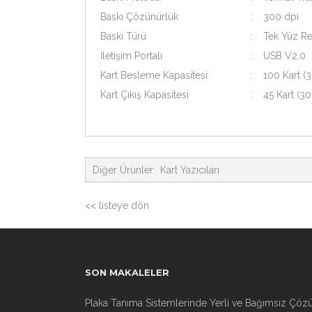
Baskı Çözünürlük
:
300 dpi
Baskı Türü
:
Tek Yüz Re
İletişim Portalı
:
USB V2.0
Kart Besleme Kapasitesi
:
100 Kart (3
Kart Çıkış Kapasitesi
:
45 Kart (30
Diğer Ürünler
Kart Yazıcıları
<< listeye dön
SON MAKALELER
Plaka Tanıma Sistemlerinde Yerli ve Bağımsız Çöz