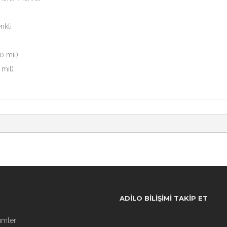
nkli
0 mil)
 mil)
ADILO BILIŞIMI TAKIP ET
ümler