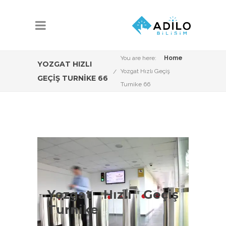
You are here:
Home
YOZGAT HIZLI
Yozgat Hızlı Geçiş
GEÇIŞ TURNIKE 66
Turnike 66
Yozgat Hızlı Geçiş
Turnike Çeşitleri
Yozgat Hızlı Geçiş
Yozgat Vip Turnike Sistemleri
Turnike
konusunda Adilo Bilişim olarak