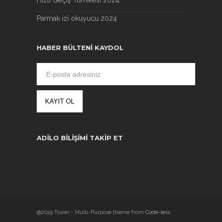
Hızlı Geçiş Turnikesi 2024
Parmak izi okuyucu 2024
HABER BÜLTENI KAYDOL
ADILO BILIŞIMI TAKIP ET
@2019 Tower - Multi-Purpose theme from
Code-less
,