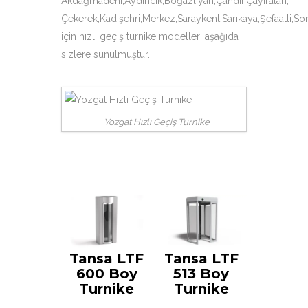
Akdağmadeni,Aydıncık,Boğazlıyan,Çandır,Çayıralan,
Çekerek,Kadışehri,Merkez,Saraykent,Sarıkaya,Şefaatli,Sor
için hızlı geçiş turnike modelleri aşağıda
sizlere sunulmuştur.
Yozgat Hızlı Geçiş Turnike
Tansa LTF
Tansa LTF
600 Boy
513 Boy
Turnike
Turnike