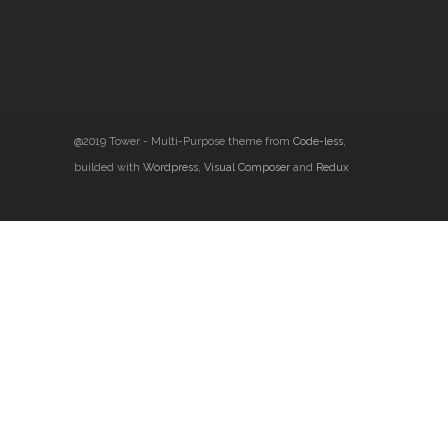
@2019 Tower - Multi-Purpose theme from
Code-less
,
builded with
Wordpress
,
Visual Composer
and
Redux