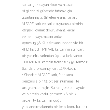
kartlar çok dayanıklıdır ve hassas
bilgilerinizi güvende tutmak için
tasarlanmıştır. Şifreleme anahtarları,
MIFARE kartı ve kart okuyucusu birbirini
karşılıklı olarak doğrulayana kadar
verilerin yayılmasını önler.
Ayrıca 13.56 KHz frekansı nedeniyle bir
RFID kartıdır. MIFARE kartlarının standart
bir yakınlık kartından üç ana farkı vardır:
• Bir MIFARE kartının frekansı 13.56 Mhz’dir.
Standart proxmity kartı 125KHz’dir.
• Standart MIFARE kartı, fabrikada
benzersiz bir 32 bit seri numarası ile
programlanmıştır. Bu rastgele bir sayıdır
ve bir tesis kodu içermez. 26 bitlik
proxmity kartlarının çoğu,
yapılandırmalarında bir tesis kodu kullanır.