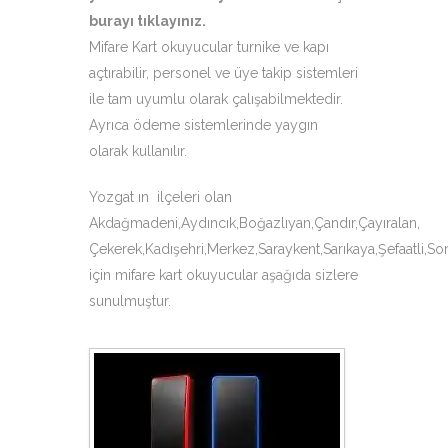
burayı tıklayınız
.
Mifare Kart okuyucular turnike ve kapı
açtırabilir, personel ve üye takip sistemleri
ile tam uyumlu olarak çalışabilmektedir.
Ayrıca ödeme sistemlerinde yaygın
olarak kullanılır.
Yozgat ın ilçeleri olan
Akdağmadeni,Aydıncık,Boğazlıyan,Çandır,Çayıralan,
Çekerek,Kadışehri,Merkez,Saraykent,Sarıkaya,Şefaatli,Sor
için mifare kart okuyucular aşağıda sizlere
sunulmuştur.