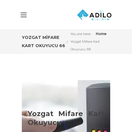
You are here:
Home
YOZGAT MIFARE
Yozgat Mifare Kart
KART OKUYUCU 66
Okuyucu 66
Yozgat Mifare Kart
Okuyucu Çeşitleri
Yozgat Mifare Kart
Yozgat Proxmity kart okuyucu
Okuyucu
konusunda Adilo Bilişim olarak