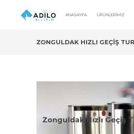
ANASAYFA
ÜRÜNLERIMIZ
ZONGULDAK HIZLI GEÇIŞ TUR
Zo
Zonguldak Hızlı Geçiş 
Zonguldak Vip Turni