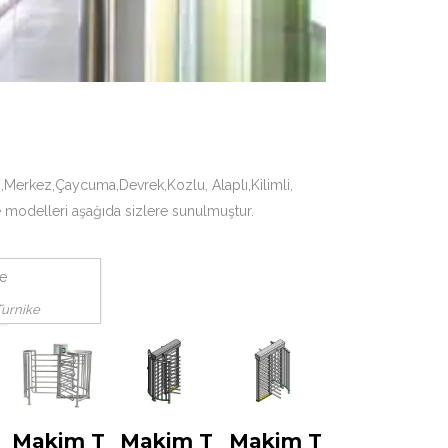
i,Merkez,Çaycuma,Devrek,Kozlu, Alaplı,Kilimli,
e modelleri aşağıda sizlere sunulmuştur.
Turnike
Makim T
Makim T
Makim T