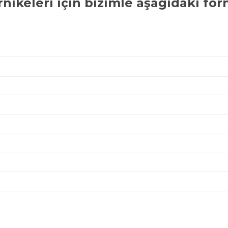
rnikeleri
için bizimle aşağıdaki for