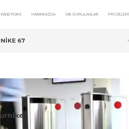
WEB PDKS
HAKKIMIZDA
SIK SORULANLAR
PROJELER
NIKE 67
Y
nguldak Hızlı Geçiş Turnike Çeşitl
Turnike
ke Sistemleri konusunda Adilo Bilişim olarak aşağıdaki ürün çeşitleri 