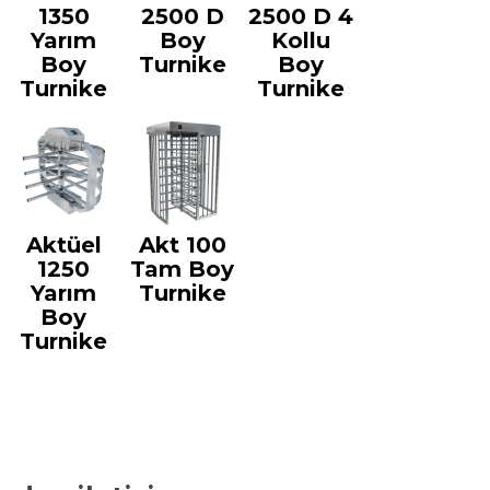
1350
2500 D
2500 D 4
Yarım
Boy
Kollu
Boy
Turnike
Boy
Turnike
Turnike
Aktüel
Akt 100
1250
Tam Boy
Yarım
Turnike
Boy
Turnike