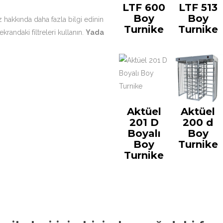
LTF 600
LTF 513
Boy
Boy
z hakkında daha fazla bilgi edinin
Turnike
Turnike
andaki filtreleri kullanın.
Yada
Aktüel
Aktüel
201 D
200 d
Boyalı
Boy
Boy
Turnike
Turnike