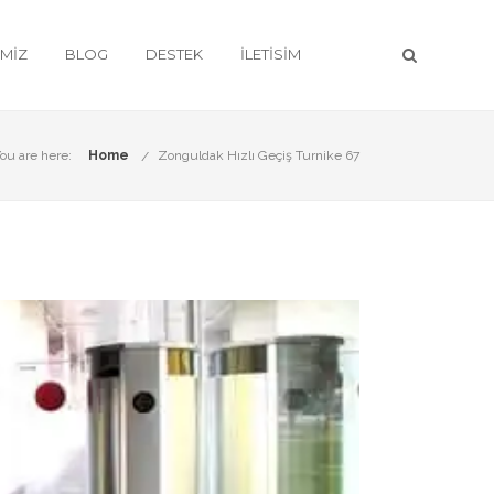
IMIZ
BLOG
DESTEK
İLETISIM
ou are here:
Home
Zonguldak Hızlı Geçiş Turnike 67
eri
ile hizmetinizdeyiz.